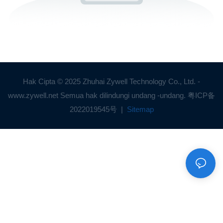
Hak Cipta © 2025 Zhuhai Zywell Technology Co., Ltd. -
www.zywell.net Semua hak dilindungi undang -undang.
粤ICP备
2022019545号
|
Sitemap