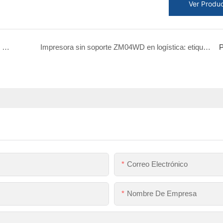
Ver Produ
Integración perfecta con comandos TSPL, ESC/POS y CPCL
Impresora sin soporte ZM04WD en logística: etiquetado más rápido y limpio
P
Correo Electrónico
Nombre De Empresa