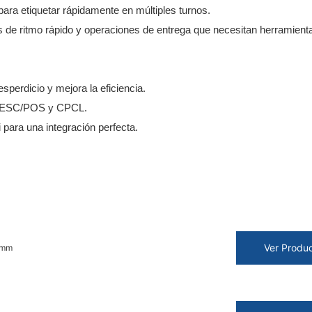
para etiquetar rápidamente en múltiples turnos.
s de ritmo rápido y operaciones de entrega que necesitan herramient
sperdicio y mejora la eficiencia.
L, ESC/POS y CPCL.
para una integración perfecta.
Ver Produ
 mm