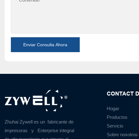
Enviar Consulta Ahora
CONTACT D
Hogar
Productos
Zhuhai Zywell es un
fabricante de
Servicio
impresoras
y
Enterprise integral
Sobre nosotros