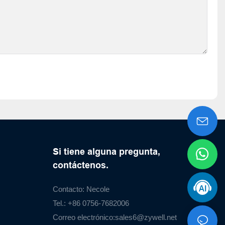
Si tiene alguna pregunta,
contáctenos.
Contacto: Necole
Tel.: +86 0756-7682006
Correo electrónico:
sales6@zywell.net