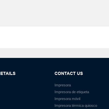
ETAILS
CONTACT US
Impresora
Impresora de etiqueta
Impresora móvil
Impresora térmica quiosco