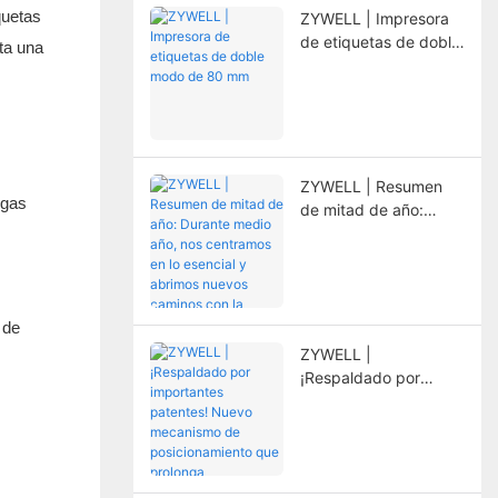
quetas
ZYWELL | Impresora
de etiquetas de doble
ta una
modo de 80 mm
ZYWELL | Resumen
rgas
de mitad de año:
Durante medio año,
nos centramos en lo
esencial y abrimos
nuevos caminos con la
innovación.
 de
ZYWELL |
¡Respaldado por
importantes patentes!
Nuevo mecanismo de
posicionamiento que
prolonga
.
significativamente la