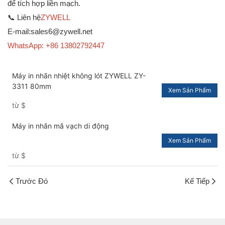
để tích hợp liền mạch.
📞 Liên hệ
ZYWELL
E-mail:sales6@zywell.net
WhatsApp: +86 13802792447
Máy in nhãn nhiệt không lót ZYWELL ZY-
3311 80mm
Xem Sản Phẩm
từ
$
Máy in nhãn mã vạch di động
Xem Sản Phẩm
từ
$
Trước Đó
Kế Tiếp