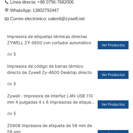
📞 Línea directa: +86 0756-7682006
💬 WhatsApp:
13802792447
📧 Correo electrónico:
sales6@zywell.net
Impresora de etiquetas térmicas directas
ZYWELL ZY-3600 con cortador automático
Ver Productos
de
$
Impresora de código de barras térmico
directo de Zywell Zy-4600 Desktop directo
Ver Productos
de
$
Zywell - Impresora de interfaz LAN USB 110
mm 4 pulgadas 4 x 6 Impresoras de etiqueta
Ver Productos
de envío térmico Impresora de código de
de
$
barras inteligente USB+LAN
Z5808 Impresora de etiqueta de 58 mm de
58 mm