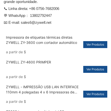
grande oportunidade.
📞 Linha direta: +86 0756-7682006
💬 WhatsApp：
13802792447
📧 E-mail:
sales6@zywell.net
Impressora de etiquetas térmicas diretas
ZYWELL ZY-3600 com cortador automático
Ver Produtos
a partir de
$
ZYWELL ZY-4600 PRIMPER
Ver Produtos
a partir de
$
ZYWELL - IMPRESSÃO USB LAN INTERFACE
110mm 4 polegadas 4 x 6 Impressoras de
Ver Produtos
etiqueta de remessa térmica IMPRESSORA DE
a partir de
$
BARCO DE BARCO SMART USB+LAN