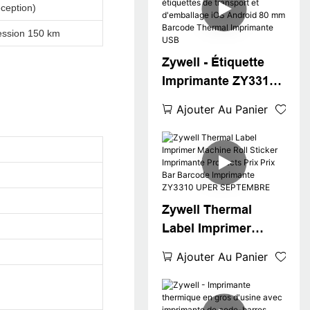
ception)
Square Win XP /
7/8/10 Imprimante de
ession 150 km
code-barres bon
Zywell - Étiquette
marché USB
Imprimante ZY3310
pour les étiquettes
Ajouter Au Panier
de transport et
d'emballage iOS
Android 80 mm
Barcode Thermal
Imprimante USB
Zywell Thermal
Label Imprimer
Machine Roll Sticker
Ajouter Au Panier
Imprimante
Products Prix Prix
Bar Barcode