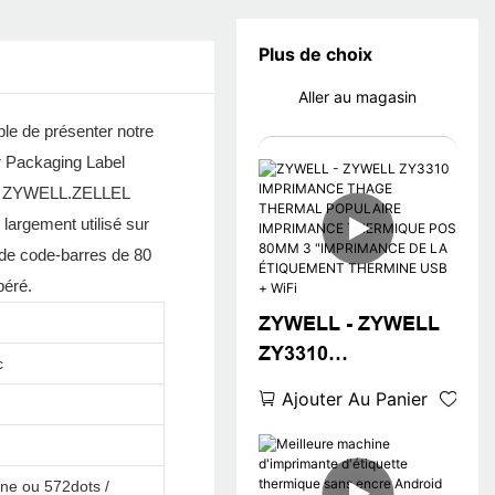
Plus de choix
Aller au magasin
le de présenter notre
r Packaging Label
mique ZYWELL.ZELLEL
argement utilisé sur
 de code-barres de 80
péré.
ZYWELL - ZYWELL
ZY3310
c
IMPRIMANCE
Ajouter Au Panier
THAGE THERMAL
POPULAIRE
IMPRIMANCE
gne ou 572dots /