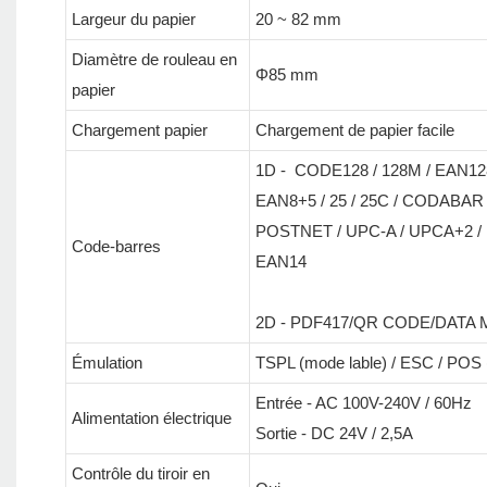
Largeur du papier
20 ~ 82 mm
Diamètre de rouleau en
Φ85 mm
papier
Chargement papier
Chargement de papier facile
1D - CODE128 / 128M / EAN128
EAN8+5 / 25 / 25C / CODABAR 
POSTNET / UPC-A / UPCA+2 / U
Code-barres
EAN14
2D - PDF417/QR CODE/DATA 
Émulation
TSPL (mode lable) / ESC / POS 
Entrée - AC 100V-240V / 60Hz
Alimentation électrique
Sortie - DC 24V / 2,5A
Contrôle du tiroir en