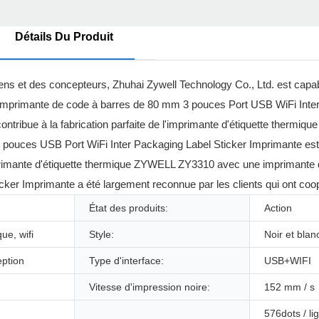
Détails Du Produit
ns et des concepteurs, Zhuhai Zywell Technology Co., Ltd. est capab
 imprimante de code à barres de 80 mm 3 pouces Port USB WiFi Inte
e contribue à la fabrication parfaite de l'imprimante d'étiquette ther
ouces USB Port WiFi Inter Packaging Label Sticker Imprimante est l
l'imprimante d'étiquette thermique ZYWELL ZY3310 avec une imprimante
ker Imprimante a été largement reconnue par les clients qui ont coo
État des produits:
Action
ue, wifi
Style:
Noir et blan
eption
Type d'interface:
USB+WIFI
Vitesse d'impression noire:
152 mm / s
576dots / li