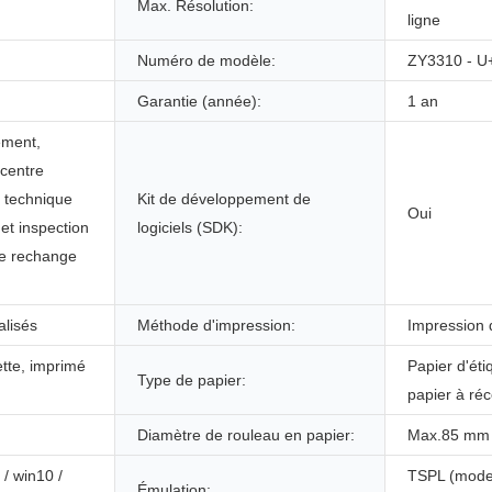
Max. Résolution:
ligne
Numéro de modèle:
ZY3310 - 
Garantie (année):
1 an
ement,
 centre
t technique
Kit de développement de
Oui
 et inspection
logiciels (SDK):
de rechange
lisés
Méthode d'impression:
Impression 
ette, imprimé
Papier d'éti
Type de papier:
papier à ré
Diamètre de rouleau en papier:
Max.85 mm
 / win10 /
TSPL (mode 
Émulation: