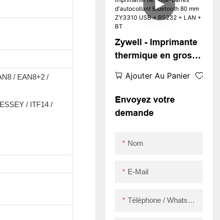
Imprimante ZY3310
UPER SEPTEMBRE
Zywell - Imprimante
thermique en gros
d'usine avec
Ajouter Au Panier
AN8 / EAN8+2 /
imprimante de code-
barres d'autocollant
Envoyez votre
ESSEY / ITF14 /
Bluetooth 80 mm
demande
ZY3310 USB +
RS232 + LAN + BT
Nom
E-Mail
Téléphone / WhatsApp / Skype