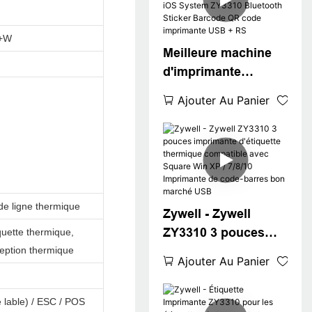
THERMIQUE POS
80MM 3
U+W
"IMPRIMANCE DE
Meilleure machine
LA ÉTIQUEMENT
d'imprimante
THERMINE USB +
d'étiquette
WiFi
Ajouter Au Panier
thermique sans
encre Android iOS
System ZY3310
Bluetooth Sticker
Barcode QR code
imprimante USB +
de ligne thermique
Zywell - Zywell
RS
ZY3310 3 pouces
quette thermique,
ception thermique
imprimante
Ajouter Au Panier
d'étiquette
thermique
lable) / ESC / POS
compatible avec