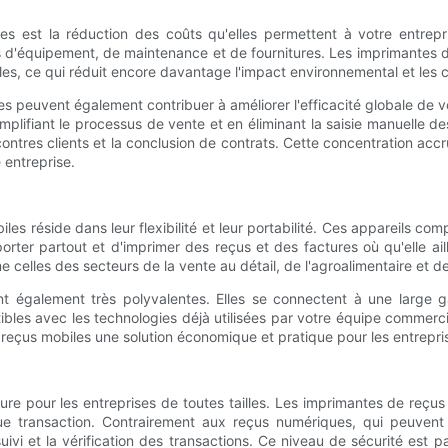
 est la réduction des coûts qu'elles permettent à votre entrepri
ûts d'équipement, de maintenance et de fournitures. Les imprimante
es, ce qui réduit encore davantage l'impact environnemental et les co
es peuvent également contribuer à améliorer l'efficacité globale de
n simplifiant le processus de vente et en éliminant la saisie manuel
ntres clients et la conclusion de contrats. Cette concentration accr
 entreprise.
s réside dans leur flexibilité et leur portabilité. Ces appareils co
ter partout et d'imprimer des reçus et des factures où qu'elle aille
lles des secteurs de la vente au détail, de l'agroalimentaire et des
sont également très polyvalentes. Elles se connectent à une large
ibles avec les technologies déjà utilisées par votre équipe commerci
eçus mobiles une solution économique et pratique pour les entreprise
ure pour les entreprises de toutes tailles. Les imprimantes de reçu
e transaction. Contrairement aux reçus numériques, qui peuvent ê
uivi et la vérification des transactions. Ce niveau de sécurité est p