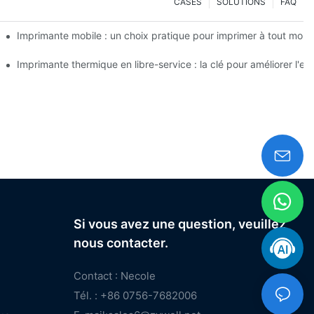
CASES
SOLUTIONS
FAQ
tits besoins en étiquettes
Imprimante mobile : un choix pratique pour imprimer à tout momen
tes personnalisées
Imprimante thermique en libre-service : la clé pour améliorer l'ex
Si vous avez une question, veuillez
nous contacter.
Contact : Necole
Tél. : +86 0756-7682006