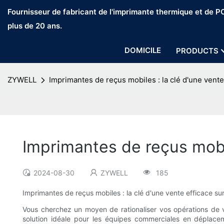
Fournisseur de fabricant de l'imprimante thermique et de 
plus de 20 ans.
DOMICILE
PRODUCTS
ZYWELL
Imprimantes de reçus mobiles : la clé d'une vente 
Imprimantes de reçus mobil
2024-08-30
ZYWELL
185
Imprimantes de reçus mobiles : la clé d'une vente efficace sur 
Vous cherchez un moyen de rationaliser vos opérations de ven
solution idéale pour les équipes commerciales en déplaceme