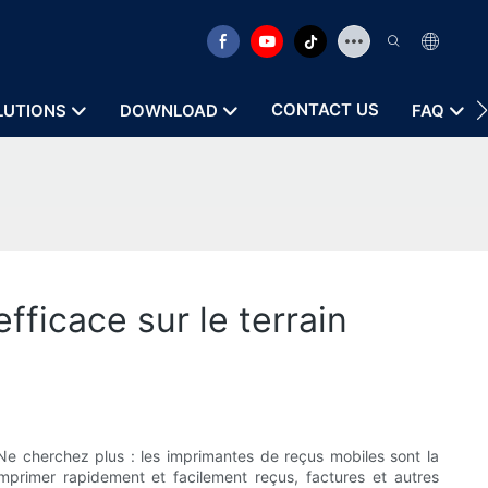
CONTACT US
LUTIONS
DOWNLOAD
FAQ
ficace sur le terrain
? Ne cherchez plus : les imprimantes de reçus mobiles sont la
imprimer rapidement et facilement reçus, factures et autres