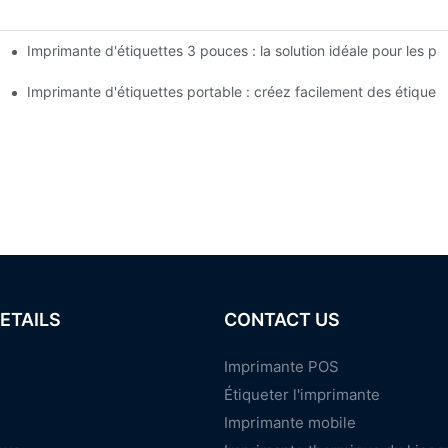
Imprimante d'étiquettes 3 pouces : la solution idéale pour les pe
tiquettes 4 pouces à connaître en 2025
tite entreprise
Imprimante d'étiquettes portable : créez facilement des étiquet
ETAILS
CONTACT US
Imprimante POS
Étiqueter l'imprimante
Imprimante mobile