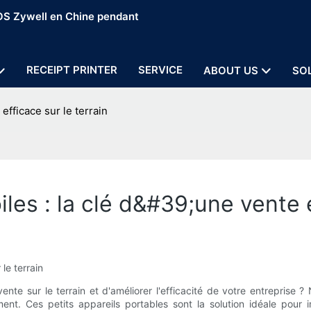
POS Zywell en Chine pendant
RECEIPT PRINTER
SERVICE
ABOUT US
SO
efficace sur le terrain
es : la clé d&#39;une vente ef
le terrain
te sur le terrain et d'améliorer l'efficacité de votre entreprise 
nt. Ces petits appareils portables sont la solution idéale pour 