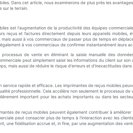
iles. Dans cet article, nous examinerons de plus près les avantag
 sur le terrain.
les est l'augmentation de la productivité des équipes commerciales
s reçus et factures directement depuis leurs appareils mobiles, év
ais aussi à vos commerciaux de passer plus de temps en déplacement
galement à vos commerciaux de confirmer instantanément leurs achats,
 processus de vente en éliminant la saisie manuelle des données.
mmerciale peut simplement saisir les informations du client sur son 
s, mais aussi de réduire le risque d'erreurs et d'inexactitudes dans
 un service rapide et efficace. Les imprimantes de reçus mobiles peu
lité professionnelle. Cela accélère non seulement le processus de ven
ulièrement important pour les achats importants ou dans les secte
rimantes de reçus mobiles peuvent également contribuer à améliorer l'
rciale peut consacrer plus de temps à l'interaction avec les clients 
nt, une fidélisation accrue et, in fine, par une augmentation des vent