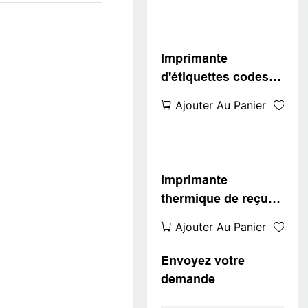
Imprimante
d'étiquettes codes-
barres ZYWELL 4x6
Ajouter Au Panier
compatible avec
Windows, iOS et
Android, USB + Wi-
Fi
Imprimante
thermique de reçus
Z58-III - U 58 mm
Ajouter Au Panier
avec port caisse
enregistreuse USB
Envoyez votre
demande