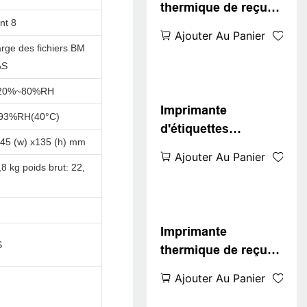
thermique de reçus
nt 8
de point de vente
Ajouter Au Panier
ZYWELL ZY-H861
arge des fichiers BM
avec
AS
USB+LAN/USB+WIFI
,20%~80%RH
/BT (en option) Noir
Imprimante
≤93%RH(40°C)
d'étiquettes
145 (w) x135 (h) mm
thermique sans
Ajouter Au Panier
support ZYWELL ZY-
,8 kg poids brut: 22,
3311 80 mm
Imprimante
S
thermique de reçus
ZYWELL ZY907 80
Ajouter Au Panier
mm avec port USB +
Wi-Fi