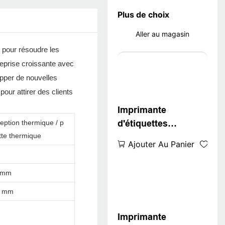
Plus de choix
Aller au magasin
é pour résoudre les
reprise croissante avec
opper de nouvelles
our attirer des clients
Imprimante
eption thermique / p
d'étiquettes
tte thermique
thermique directe
Ajouter Au Panier
ZYWELL ZY-3600
avec découpeuse
9 mm
automatique
8 mm
Imprimante