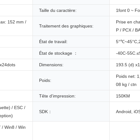
Taille du caractère:
1font 0 ~ Fo
max: 152 mm /
Prise en ch
Traitement des graphiques:
P / PCX / B
État de travail:
5°℃~45°C
État de stockage ：
-40C-55C.
x24dots
Dimensions:
193.5 (d) x
Poids net: 1
Poids:
08 kg / ctn
Tête d'impression:
150KM
ette) / ESC /
SDK：
Android, iO
ption)
 / Win8 / Win