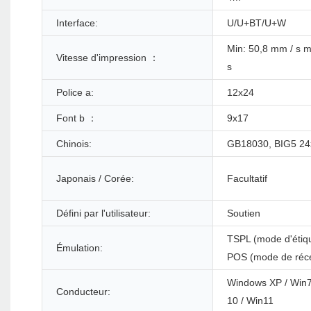
Interface:
U/U+BT/U+W
Min: 50,8 mm / s 
Vitesse d'impression ：
s
Police a:
12x24
Font b ：
9x17
Chinois:
GB18030, BIG5 24
Japonais / Corée:
Facultatif
Défini par l'utilisateur:
Soutien
TSPL (mode d'étiqu
Émulation:
POS (mode de réce
Windows XP / Win7
Conducteur:
10 / Win11