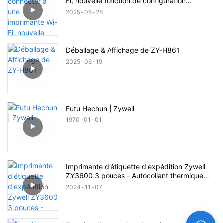
Fi, nouvelle fonction de configuration
Bluetooth
2025
08
28
Déballage & Affichage de ZY-H861
2025
06
19
Futu Hechun | Zywell
1970
01
01
Imprimante d'étiquette d'expédition Zywell
ZY3600 3 pouces - Autocollant thermique
sans encre & Imprimante de code-barres
2024
11
07