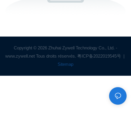
Copyright © 2026 Zhuhai Zywell Technology Co., Ltd. -
www.zywell.net Tous droits réservés.
粤ICP备2022019545号
|
Sitemap