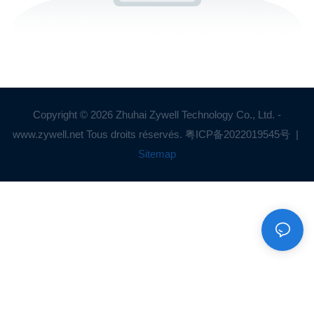
Copyright © 2026 Zhuhai Zywell Technology Co., Ltd. -
www.zywell.net Tous droits réservés.
粤ICP备2022019545号
|
Sitemap