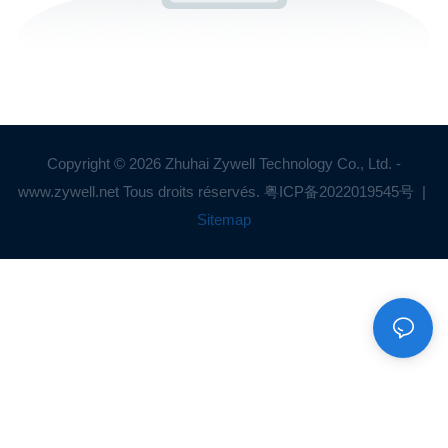
Copyright © 2026 Zhuhai Zywell Technology Co., Ltd. -
www.zywell.net Tous droits réservés.
粤ICP备2022019545号
|
Sitemap