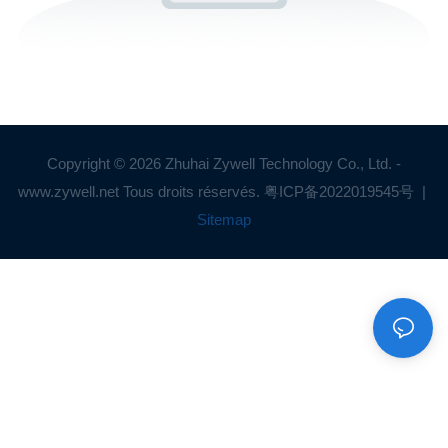
Copyright © 2026 Zhuhai Zywell Technology Co., Ltd. -
www.zywell.net Tous droits réservés.
粤ICP备2022019545号
|
Sitemap