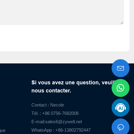
Si vous avez une question, veuillez
nous contacter.
Contact : Necole
Tél. : +86 0756-7682006
E-mail:
sales6@zywell.net
WhatsApp : +86-13802792447
que