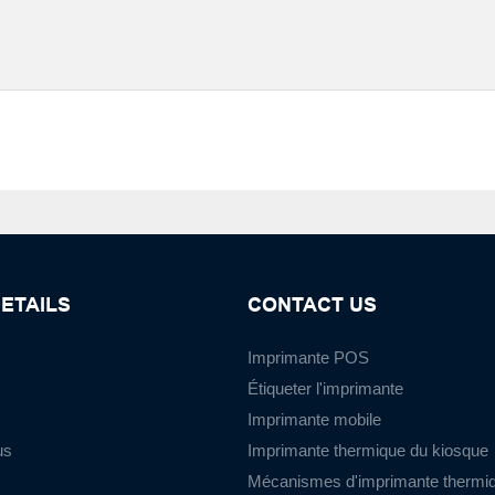
ETAILS
CONTACT US
Imprimante POS
Étiqueter l'imprimante
Imprimante mobile
us
Imprimante thermique du kiosque
Mécanismes d'imprimante thermi