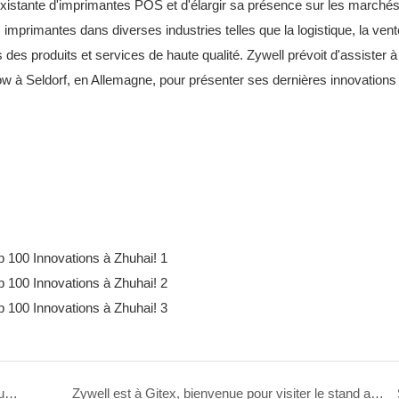
 existante d'imprimantes POS et d'élargir sa présence sur les marché
 imprimantes dans diverses industries telles que la logistique, la ven
nts des produits et services de haute qualité. Zywell prévoit d'assister à
ow à Seldorf, en Allemagne, pour présenter ses dernières innovations
Comment choisir le bon papier d'étiquette thermique: une ventilation des types d'étiquettes
Zywell est à Gitex, bienvenue pour visiter le stand au hall 14-1