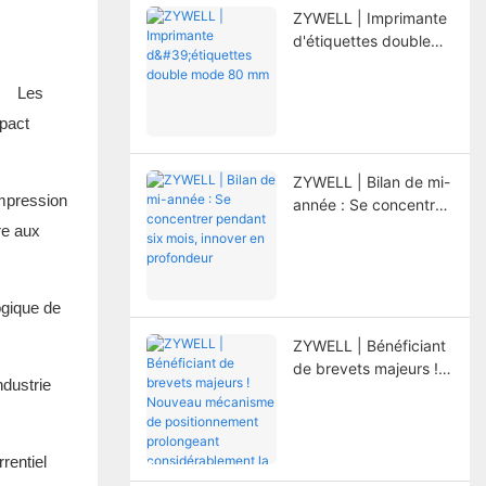
ZYWELL | Imprimante
d'étiquettes double
mode 80 mm
ues Les
mpact
ZYWELL | Bilan de mi-
impression
année : Se concentrer
pendant six mois,
re aux
innover en profondeur
ogique de
ZYWELL | Bénéficiant
de brevets majeurs !
ndustrie
Nouveau mécanisme
de positionnement
prolongeant
considérablement la
rentiel
durée de vie de