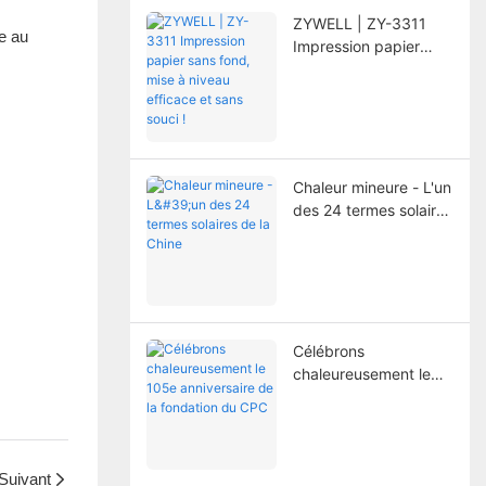
s
l'imprimante.
ZYWELL | ZY-3311
te au
Impression papier
sans fond, mise à
niveau efficace et
sans souci !
Chaleur mineure - L'un
des 24 termes solaires
de la Chine
Célébrons
chaleureusement le
105e anniversaire de
la fondation du CPC
Suivant