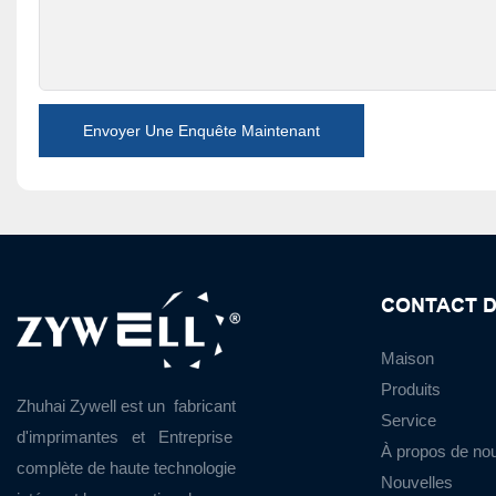
Envoyer Une Enquête Maintenant
CONTACT D
Maison
Produits
Zhuhai Zywell est un
fabricant
Service
d'imprimantes
et
Entreprise
À propos de no
complète de haute technologie
Nouvelles