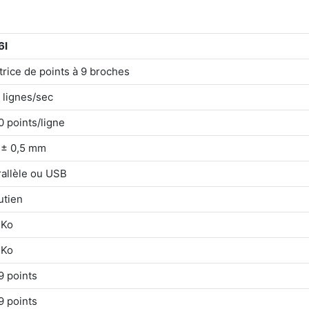
6I
rice de points à 9 broches
 lignes/sec
 points/ligne
 ± 0,5 mm
rallèle ou USB
utien
 Ko
 Ko
9 points
9 points