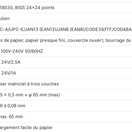
18030, BIG5 24x24 points
utien
C-A/UPC-E/JAN13 (EAN13)/JAN8 (EAN8)/CODE39/ITF/CODAB
s de papier, papier presque fini, couvercle ouvert, bourrage d
 100V-240V 50/60HZ
 24V/2.5A
 24V/1A
ier matriciel à trois couches
,5 ± 0,5 mm × φ 65 mm (max)
06 à 0,08 mm
max. 65 mm
argement facile du papier