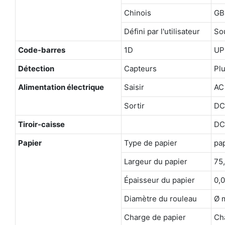
Chinois
GB
Défini par l'utilisateur
So
Code-barres
1D
UP
Détection
Capteurs
Plu
Alimentation électrique
Saisir
AC
Sortir
DC
Tiroir-caisse
DC
Papier
Type de papier
pap
Largeur du papier
75
Épaisseur du papier
0,
Diamètre du rouleau
Ø 
Charge de papier
Ch