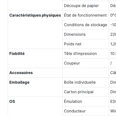
Découpe de papier
Dé
Caractéristiques physiques
État de fonctionnement
0°
Conditions de stockage
-1
Dimensions
22
Poids net
1,2
Fiabilité
Tête d'impression
10 
Coupeur
/
Accessoires
Câb
Emballage
Boîte individuelle
Dim
Carton principal
Di
OS
Émulation
ES
Conducteur
Wi