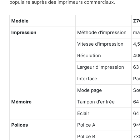
populaire auprès des imprimeurs commerciaux.
Modèle
Z7
Impression
Méthode d'impression
mat
Vitesse d'impression
4,5
Résolution
400
Largeur d'impression
63
Interface
Pa
Mode page
So
Mémoire
Tampon d'entrée
64
Éclair
64
Polices
Police A
9x
Police B
7x