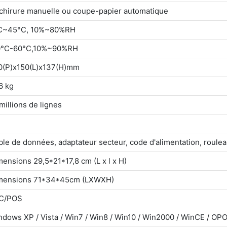
chirure manuelle ou coupe-papier automatique
C~45°C, 10%~80%RH
0°C-60°C,10%~90%RH
0(P)x150(L)x137(H)mm
6 kg
millions de lignes
le de données, adaptateur secteur, code d'alimentation, roulea
ensions 29,5*21*17,8 cm (L x l x H)
mensions 71*34*45cm (LXWXH)
C/POS
ndows XP / Vista / Win7 / Win8 / Win10 / Win2000 / WinCE / OP