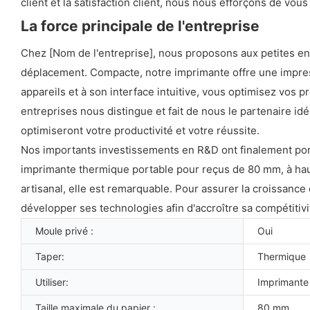
client et la satisfaction client, nous nous efforçons de vo
La force principale de l'entreprise
Chez [Nom de l'entreprise], nous proposons aux petites ent
déplacement. Compacte, notre imprimante offre une impress
appareils et à son interface intuitive, vous optimisez vos 
entreprises nous distingue et fait de nous le partenaire 
optimiseront votre productivité et votre réussite.
Nos importants investissements en R&D ont finalement port
imprimante thermique portable pour reçus de 80 mm, à haute
artisanal, elle est remarquable. Pour assurer la croissanc
développer ses technologies afin d'accroître sa compétitiv
Moule privé :
Oui
Taper:
Thermique
Utiliser:
Imprimante
Taille maximale du papier :
80 mm