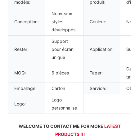
modèle:
produit:
d'imp
Nouveaux
Conception:
styles
Couleur:
Noir
développés
Support
Rester:
pour écran
Application:
Super
unique
Dessu
MOQ:
6 pièces
Taper:
table
Emballage:
Carton
Service:
ODM 
Logo
Logo:
personnalisé
WELCOME TO CONTACT ME FOR MORE 
LATEST 
PRODUCTS !!!