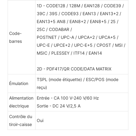
1D - CODE128 / 128M / EAN128 / CODE39 /
39C / 39S / CODE93 / EAN13 / EAN13+2 /
EAN13+5 AN8 / EAN8+2 / EAN8+5 / 25 /
25C / CODABAR /
Code-
POSTNET / UPC-A / UPCA+2 / UPCA+5 /
barres
UPC-E / UPCE+2 / UPC-E+5 / CPOST / MSI /
MSIC / PLESSEY / ITF14 / EAN14
2D - PDF417/QR CODE/DATA MATRIX
TSPL (mode étiquette) / ESC/POS (mode
Émulation
reçu)
Alimentation
Entrée - CA 100 V-240 V/60 Hz
électrique
Sortie - DC 24 V/2,5 A
Contrôle du
Oui
tiroir-caisse