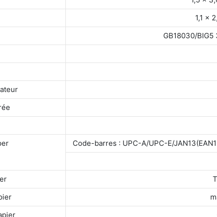
1,1 × 
GB18030/BIG5 3
sateur
rée
per
Code-barres : UPC-A/UPC-E/JAN13(EA
er
T
pier
m
apier