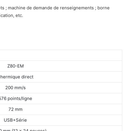
llets ; machine de demande de renseignements ; borne
cation, etc.
Z80-EM
hermique direct
200 mm/s
576 points/ligne
72 mm
USB+Série
,0 mm (12 × 24 pouces)