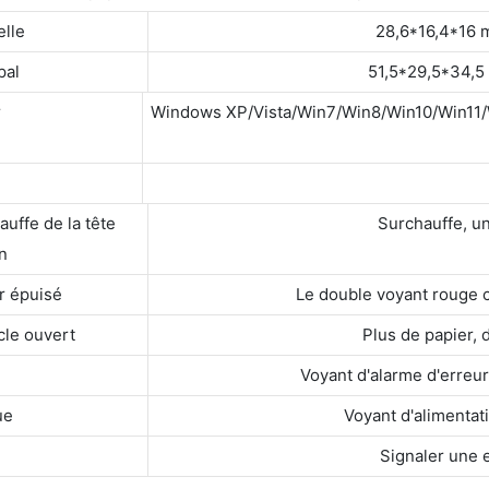
elle
28,6*16,4*16
pal
51,5*29,5*34,
r
Windows XP/Vista/Win7/Win8/Win10/Win1
auffe de la tête
Surchauffe, un
n
r épuisé
Le double voyant rouge c
cle ouvert
Plus de papier, 
Voyant d'alarme d'erreur
ue
Voyant d'alimentat
Signaler une 