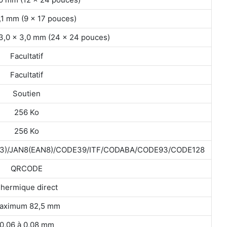
2,1 mm (9 × 17 pouces)
,0 × 3,0 mm (24 × 24 pouces)
Facultatif
Facultatif
Soutien
256 Ko
256 Ko
N13)/JAN8(EAN8)/CODE39/ITF/CODABA/CODE93/CODE128
QRCODE
hermique direct
aximum 82,5 mm
0,06 à 0,08 mm