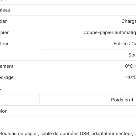
uleau
ier
Charge
pier
Coupe-papier automatiqu
teur
Entrée : C
Sor
nement
0℃~
ockage
-10
s
Poids brut
sion
Rouleau de papier, câble de données USB, adaptateur secteur, 