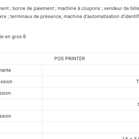
ement ; borne de paiement ; machine à coupons ; vendeur de bi
aire ; terminaux de présence, machine d'automatisation d'identifi
POS PRINTER
mante
ession
T
ssion
ssion
1,5 × 3