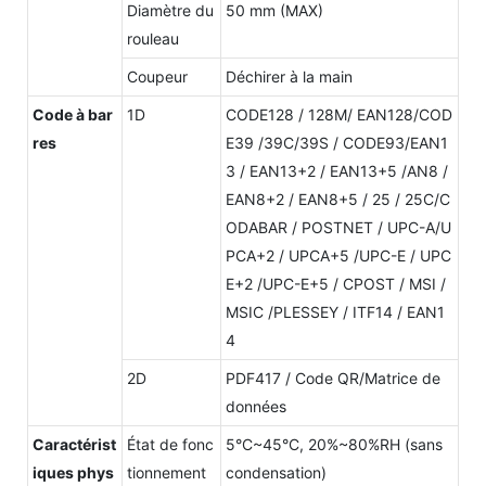
Diamètre du
50 mm (MAX)
rouleau
Coupeur
Déchirer à la main
Code à bar
1D
CODE128 / 128M/ EAN128/COD
res
E39 /39C/39S / CODE93/EAN1
3 / EAN13+2 / EAN13+5 /AN8 /
EAN8+2 / EAN8+5 / 25 / 25C/C
ODABAR / POSTNET / UPC-A/U
PCA+2 / UPCA+5 /UPC-E / UPC
E+2 /UPC-E+5 / CPOST / MSI /
MSIC /PLESSEY / ITF14 / EAN1
4
2D
PDF417 / Code QR/Matrice de
données
Caractérist
État de fonc
5°C~45°C, 20%~80%RH (sans
iques phys
tionnement
condensation)