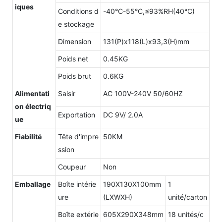
iques
Conditions d
-40°C-55°C,≤93%RH(40°C)
e stockage
Dimension
131(P)x118(L)x93,3(H)mm
Poids net
0.45KG
Poids brut
0.6KG
Alimentati
Saisir
AC 100V-240V 50/60HZ
on électriq
Exportation
DC 9V/ 2.0A
ue
Fiabilité
Tête d'impre
50KM
ssion
Coupeur
Non
Emballage
Boîte intérie
190X130X100mm
1
ure
(LXWXH)
unité/carton
Boîte extérie
605X290X348mm
18 unités/c