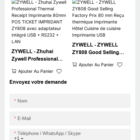
imprimante POS
cher 3 pouces Pos
Terminal Printer Square
Thermal Ticket
Shopify Compatible
Imprimante USB
ZYWELL - ZYWELL
ZYWELL - Zhuhai
ZY808 Good Selling
Zywell Professional
Factory Prix 80 mm
Ajouter Au Panier
Thermal Receipt
Reçu thermique
Ajouter Au Panier
Imprimante 80mm POS
Imprimante Hôtel
TICKET IMPRIDANT
Envoyez votre demande
Cuisine de cuisine
ZY808 avec adaptateur
Imprimante USB
intégré USB + RS232 +
Nom
LAN
E-Mail
Téléphone / WhatsApp / Skype
+1