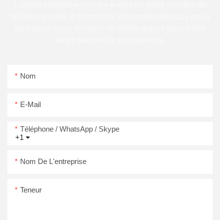
Laissez simplement votre e-mail ou votre numéro de
téléphone dans le formulaire de contact afin que nous
puissions vous envoyer un devis gratuit pour notre
large gamme de conceptions
Nom
E-Mail
Téléphone / WhatsApp / Skype
+1
Nom De L'entreprise
Teneur