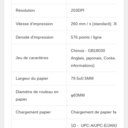
Résolution
203DPI
Vitesse d'impression
260 mm / s (standard); 300 mm 
Densité d'impression
576 points / ligne
Chinois - GB18030
Jeu de caractères
Anglais, japonais, Corée, etc. 
informations)
Largeur du papier
79.5±0.5MM
Diamètre de rouleau en
φ83MM
papier
Chargement papier
Chargement de papier facile
1D - UPC-A/UPC-E/JAN13(EA