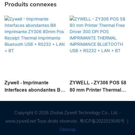
Produits connexes
Zywell - Imprimante
ZYWELL - ZY306 POS 58
Interfaces abondantes Bill
80 mm Printer Thermal
Imprimante ZY306 80mm
Free Driver 300 DPI POS
Pos Receipt Thermal
IMPRIMANTE THERMAL
Imprimante Bluetooth
IMPRIMANCE
Copyright © 2026 Zhuhai Zywell Technology Co., Ltd. -
USB + RS232 + LAN + BT
BLUETOOTH USB +
www.zywell.net Tous droits réservés.
粤ICP备2022019545号
|
RS232 + LAN + BT
Sitemap