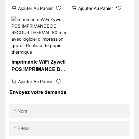
HOTSALE 80 mm
THERMIQUE 80 mm 58
Ajouter Au Panier
Ajouter Au Panier
Imprimante de
mm USB Receipt
réception thermique
Thermal Imprimante
ZY306 Imprimante
POS Receipt
Bluetooth Pos sans
Imprimante USB +
encre
RS232 + LAN
Imprimante WiFi Zywell
POS IMPRIMANCE DE
RECOUR THERMAL 80
Ajouter Au Panier
mm avec logiciel
d'impression gratuit
Envoyez votre demande
Rouleau de papier
thermique
Nom
E-Mail