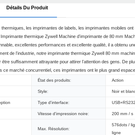
Détails Du Produit
es thermiques, les imprimantes de labels, les imprimantes mobiles 
rise. Imprimante thermique Zywell Machine d'imprimante de 80 mm Ma
nable, excellentes performances et excellente qualité, il a obtenu u
ement de l'industrie, notre imprimante thermique Zywell 80 mm machi
re suffisamment attrayante pour attirer l'attention des gens. De plus,
ans ce marché concurrentiel, ces imprimantes ont le plus grand espace
État des produits:
Action
Style:
Noir et blan
eption
Type d'interface:
USB+RS23
Vitesse d'impression noire:
200 mm / s
576dots / li
Max. Résolution:
ligne