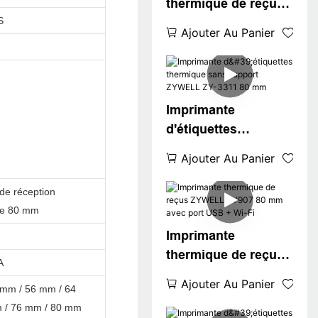
thermique de reçus
S
de point de vente
Ajouter Au Panier
ZYWELL ZY-H861
avec
USB+LAN/USB+WIFI
/BT (en option) Noir
Imprimante
d'étiquettes
thermique sans
Ajouter Au Panier
support ZYWELL ZY-
3311 80 mm
de réception
de 80 mm
Imprimante
thermique de reçus
A
ZYWELL ZY907 80
Ajouter Au Panier
 mm / 56 mm / 64
mm avec port USB +
 / 76 mm / 80 mm
Wi-Fi