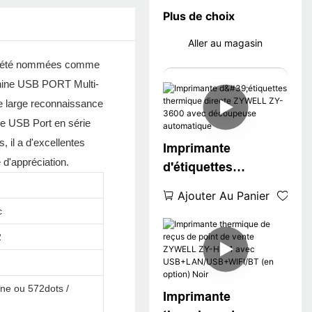
Plus de choix
Aller au magasin
ont été nommées comme
chine USB PORT Multi-
ne large reconnaissance
ne USB Port en série
 il a d'excellentes
Imprimante
 d'appréciation.
d'étiquettes
thermique directe
Ajouter Au Panier
ZYWELL ZY-3600
c
avec découpeuse
2
automatique
gne ou 572dots /
Imprimante