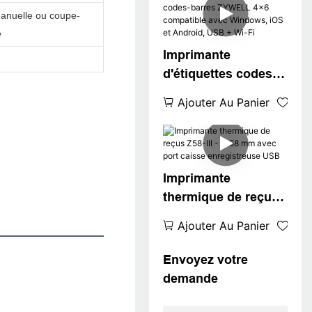
anuelle ou coupe-
e
Imprimante
d'étiquettes codes-
barres ZYWELL 4x6
Ajouter Au Panier
compatible avec
Windows, iOS et
Android, USB + Wi-
Fi
Imprimante
thermique de reçus
Z58-III - U 58 mm
Ajouter Au Panier
avec port caisse
enregistreuse USB
Envoyez votre
demande