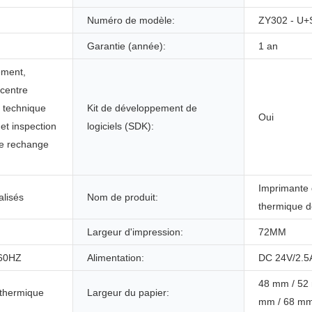
Numéro de modèle:
ZY302 - U+
Garantie (année):
1 an
ement,
 centre
t technique
Kit de développement de
Oui
 et inspection
logiciels (SDK):
de rechange
Imprimante 
lisés
Nom de produit:
thermique 
Largeur d'impression:
72MM
/60HZ
Alimentation:
DC 24V/2.5
48 mm / 52
 thermique
Largeur du papier:
mm / 68 mm