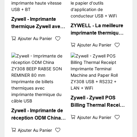
Zywell - Imprimante
ZYWELL - La meilleure
thermique Zywell avec
imprimante thermique
imprimante POS de
Ajouter Au Panier
n'a pas besoin d'encre
réception Bluetooth
Ajouter Au Panier
Imprimante de
ZY308 58 mm 80 mm
réception POS
260 mm / s imprimante
ZYWELL 80 mm avec le
haute vitesse USB + BT
papier d'outils
d'application de
conducteur USB + WiFi
Zywell - Zywell POS
Billing Thermal Receipt
Zywell - Imprimante de
Imprimante Terminal
Ajouter Au Panier
réception ODM China
Machine and Paper Roll
ZY308 BEEP RABSE
ZY308 USB + RS232 +
Ajouter Au Panier
SON REMINER 80 mm
LAN + WiFi