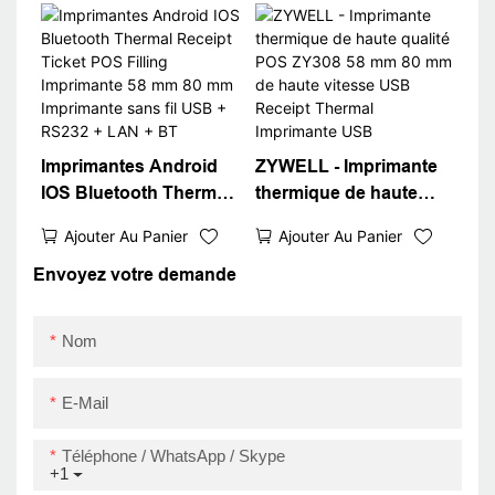
Imprimante de billets
thermiques avec
imprimante thermique
du câble USB
Imprimantes Android
ZYWELL - Imprimante
IOS Bluetooth Thermal
thermique de haute
Receipt Ticket POS
qualité POS ZY308 58
Ajouter Au Panier
Ajouter Au Panier
Filling Imprimante 58
mm 80 mm de haute
mm 80 mm Imprimante
vitesse USB Receipt
Envoyez votre demande
sans fil USB + RS232 +
Thermal Imprimante
LAN + BT
USB
Nom
E-Mail
Téléphone / WhatsApp / Skype
+1