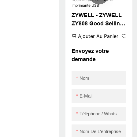
intégré USB + RS232
ZYWELL - ZYWELL
+ LAN
ZY808 Good Selling
Factory Prix 80 mm
Ajouter Au Panier
Reçu thermique
Imprimante Hôtel
Envoyez votre
Cuisine de cuisine
demande
Imprimante USB
Nom
E-Mail
Téléphone / WhatsApp / Skype
Nom De L'entreprise