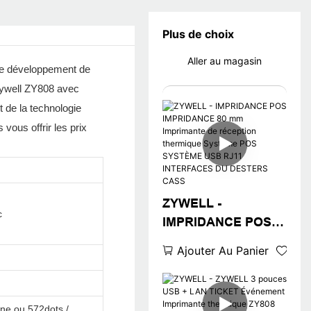
Plus de choix
Aller au magasin
 le développement de
 Zywell ZY808 avec
t de la technologie
vous offrir les prix
ZYWELL -
c
IMPRIDANCE POS
IMPRIDANCE 80 mm
Ajouter Au Panier
Imprimante de
réception thermique
Système POS
gne ou 572dots /