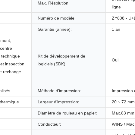
Max. Résolution:
ligne
Numéro de modèle:
ZY808 - U+
Garantie (année):
1 an
ement,
 centre
t technique
Kit de développement de
Oui
 et inspection
logiciels (SDK):
de rechange
lisés
Méthode d'impression:
Impression 
 thermique
Largeur d'impression:
20 ~ 72 mm
Diamètre de rouleau en papier:
Max.83 mm
Conducteur:
WINS / Mac