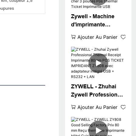
 km, coupeur 1,5
Printer Square
coupures
Shopify Compatible
Zywell - Machine
d'imprimante
thermique USB 80
Ajouter Au Panier
mm Zywell ZY808
Tablette pas cher 3
pouces Pos Thermal
Ticket Imprimante
USB
ZYWELL - Zhuhai
Zywell Professional
Thermal Receipt
Ajouter Au Panier
Imprimante 80mm
POS TICKET
IMPRIDANT ZY808
avec adaptateur