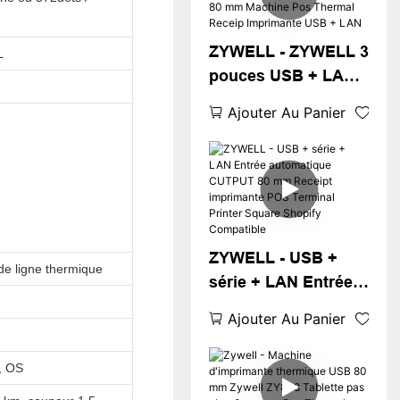
SYSTÈME USB RJ11
INTERFACES DU
ZYWELL - ZYWELL 3
DESTERS CASS
L
pouces USB + LAN
TICKET Événement
Ajouter Au Panier
Imprimante
thermique ZY808 80
mm Machine Pos
Thermal Receip
Imprimante USB +
LAN
ZYWELL - USB +
de ligne thermique
série + LAN Entrée
automatique
Ajouter Au Panier
CUTPUT 80 mm
Receipt imprimante
, OS
POS Terminal