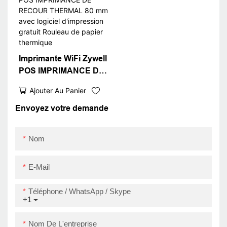
Bluetooth Pos sans
Imprimante USB +
encre
RS232 + LAN
Imprimante WiFi Zywell
POS IMPRIMANCE DE
RECOUR THERMAL 80
Ajouter Au Panier
mm avec logiciel
d'impression gratuit
Envoyez votre demande
Rouleau de papier
thermique
Nom
E-Mail
Téléphone / WhatsApp / Skype
+1
Nom De L'entreprise