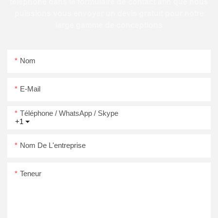
téléphone dans le formulaire de contact afin que nous
puissions vous envoyer un devis gratuit pour notre
large gamme de conceptions
Nom
E-Mail
Téléphone / WhatsApp / Skype
+1
Nom De L'entreprise
Teneur