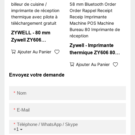
Imprimante USB +
RS232 + LAN
ZYWELL - 80 mm
Zywell ZY606
Zywell - Imprimante
Imprimante de billeur
Ajouter Au Panier
thermique ZY606 80
de cuisine / imprimante
mm 58 mm Bluetooth
de réception thermique
Ajouter Au Panier
Order Order Rappel
avec pilote à
Receipt Receip
Envoyez votre demande
téléchargement gratuit
Imprimante Machine
POS Machine Bureau
Nom
80 Imprimante de
réception
E-Mail
Téléphone / WhatsApp / Skype
+1