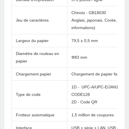
Chinois - GB18030
Jeu de caractères
Anglais, japonais, Corée, etc. 
informations)
Largeur du papier
79,5 ± 0,5 mm
Diamètre de rouleau en
Φ83 mm
papier
Chargement papier
Chargement de papier facile
1D - UPC-A/UPC-E/JAN13(EA
Type de code
CODE128
2D - Code QR
Frotteur automatique
1,5 million de coupures
Interface
USB + série + LAN, USB + série