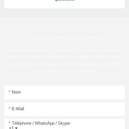
Contactez-Nous Avec Nous
Laissez simplement votre e-mail ou votre numéro de
téléphone dans le formulaire de contact afin que nous
puissions vous envoyer un devis gratuit pour notre
large gamme de conceptions
Nom
E-Mail
Téléphone / WhatsApp / Skype
+1