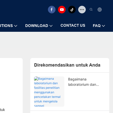
CONTACT US
UTIONS
DOWNLOAD
FAQ
Direkomendasikan untuk Anda
Bagaimana
laboratorium dan
fasilitas penelitian
menggunakan
pencetakan termal
untuk mengelola
ntuk
sampel