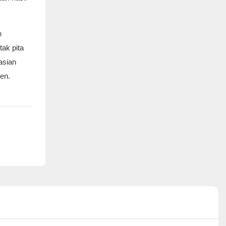
n
ak pita
asian
en.