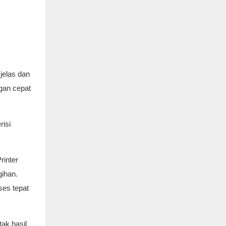
jelas dan
gan cepat
risi
rinter
ihan.
ses tepat
tak hasil