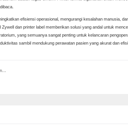
 dibaca.
ningkatkan efisiensi operasional, mengurangi kesalahan manusia, da
well dan printer label memberikan solusi yang andal untuk mencet
 laboratorium, yang semuanya sangat penting untuk kelancaran pengoper
ktivitas sambil mendukung perawatan pasien yang akurat dan efisi
Bagaimana laboratorium dan fasilitas penelitian menggunakan pencetakan termal untuk mengelola sampel