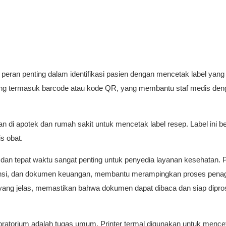
peran penting dalam identifikasi pasien dengan mencetak label yang 
sering termasuk barcode atau kode QR, yang membantu staf medis den
n di apotek dan rumah sakit untuk mencetak label resep. Label ini be
is obat.
dan tepat waktu sangat penting untuk penyedia layanan kesehatan. P
itansi, dan dokumen keuangan, membantu merampingkan proses penag
 yang jelas, memastikan bahwa dokumen dapat dibaca dan siap dipro
laboratorium adalah tugas umum. Printer termal digunakan untuk mence