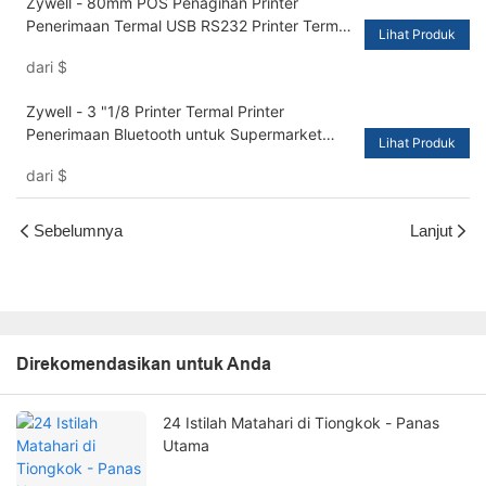
Zywell - 80mm POS Penagihan Printer
Penerimaan Termal USB RS232 Printer Termal
Lihat Produk
LAN Dengan Uang Detektor Kas
dari
$
USB+RS232+LAN
Zywell - 3 "1/8 Printer Termal Printer
Penerimaan Bluetooth untuk Supermarket
Lihat Produk
Hotel Shop Business Home
dari
$
USB+RS232+LAN+BT
Sebelumnya
Lanjut
Direkomendasikan untuk Anda
24 Istilah Matahari di Tiongkok - Panas
Utama