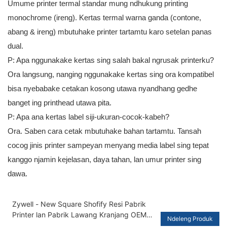
Umume printer termal standar mung ndhukung printing
monochrome (ireng). Kertas termal warna ganda (contone,
abang & ireng) mbutuhake printer tartamtu karo setelan panas
dual.
P: Apa nggunakake kertas sing salah bakal ngrusak printerku?
Ora langsung, nanging nggunakake kertas sing ora kompatibel
bisa nyebabake cetakan kosong utawa nyandhang gedhe
banget ing printhead utawa pita.
P: Apa ana kertas label siji-ukuran-cocok-kabeh?
Ora. Saben cara cetak mbutuhake bahan tartamtu. Tansah
cocog jinis printer sampeyan menyang media label sing tepat
kanggo njamin kejelasan, daya tahan, lan umur printer sing
dawa.
Zywell - New Square Shofify Resi Pabrik
Printer lan Pabrik Lawang Kranjang OEM
Ndeleng Produk
80mm Thermal Bill Printer USB