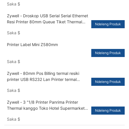
Saka
$
Zywell - Droskop USB Serial Serial Ethernet
Resi Printer 80mm Queue Tiket Thermal
Ndeleng Produk
POS PRINTERS + RS232 + Lan
Saka
$
Printer Label Mini Z580mm
Ndeleng Produk
Saka
$
Zywell - 80mm Pos Billing termal resiki
printer USB RS232 Lan Printer termal
Ndeleng Produk
kanthi dhuwit Detector Cash Detektor USB
Saka
$
+ USB + Maret
Zywell - 3 "1/8 Printer Panrima Printer
Thermal kanggo Toko Hotel Supermarket
Ndeleng Produk
Hotel USB USB USB + RS232 + LAN + BT
Saka
$