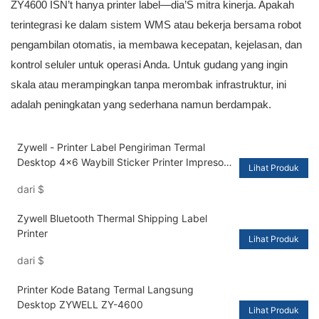
ZY4600 ISN’t hanya printer label—dia’S mitra kinerja. Apakah
terintegrasi ke dalam sistem WMS atau bekerja bersama robot
pengambilan otomatis, ia membawa kecepatan, kejelasan, dan
kontrol seluler untuk operasi Anda. Untuk gudang yang ingin
skala atau merampingkan tanpa merombak infrastruktur, ini
adalah peningkatan yang sederhana namun berdampak.
Zywell - Printer Label Pengiriman Termal
Desktop 4x6 Waybill Sticker Printer Impresora
Lihat Produk
Trmica dengan Bin Paper USB+BT
dari
$
Zywell Bluetooth Thermal Shipping Label
Printer
Lihat Produk
dari
$
Printer Kode Batang Termal Langsung
Desktop ZYWELL ZY-4600
Lihat Produk