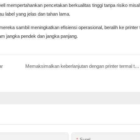
Zywell mempertahankan pencetakan berkualitas tinggi tanpa risiko misa
u label yang jelas dan tahan lama.
reka sambil meningkatkan efisiensi operasional, beralih ke printer 
lam jangka pendek dan jangka panjang.
ar
Memaksimalkan keberlanjutan dengan printer termal tanpa dasar
Surel