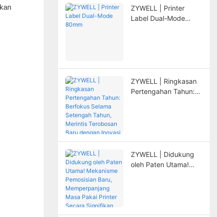
tkan
ZYWELL | Printer
Label Dual-Mode
80mm
ZYWELL | Ringkasan
Pertengahan Tahun:
Berfokus Selama
Setengah Tahun,
Merintis Terobosan
Baru dengan Inovasi
ZYWELL | Didukung
oleh Paten Utama!
Mekanisme
Pemosisian Baru,
Memperpanjang Masa
Pakai Printer Secara
Signifikan