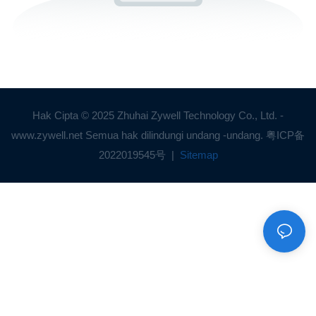
Hak Cipta © 2025 Zhuhai Zywell Technology Co., Ltd. -
www.zywell.net Semua hak dilindungi undang -undang.
粤ICP备
2022019545号
|
Sitemap