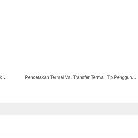
Bagaimana Zywell Thermal Printer Meningkatkan Efisiensi dan Mengurangi Biaya Perawatan
Pencetakan Termal Vs. Transfer Termal: Tip Penggunaan