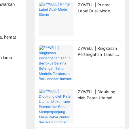
nawarkan
ZYWELL | Printer
Label Dual-Mode
80mm
ta, hemat
ZYWELL | Ringkasan
Pertengahan Tahun:
an lama
Berfokus Selama
Setengah Tahun,
Merintis Terobosan
Baru dengan Inovasi
ZYWELL | Didukung
oleh Paten Utama!
Mekanisme
Pemosisian Baru,
Memperpanjang Masa
Pakai Printer Secara
Signifikan