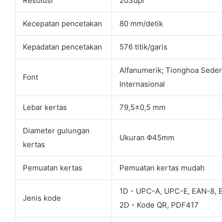
Resolusi
203dpi
Kecepatan pencetakan
80 mm/detik
Kepadatan pencetakan
576 titik/garis
Alfanumerik; Tionghoa Sederh
Font
Internasional
Lebar kertas
79,5±0,5 mm
Diameter gulungan
Ukuran Φ45mm
kertas
Pemuatan kertas
Pemuatan kertas mudah
1D - UPC-A, UPC-E, EAN-8, 
Jenis kode
2D - Kode QR, PDF417