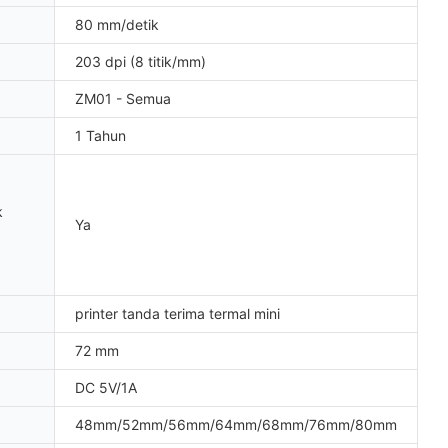
80 mm/detik
203 dpi (8 titik/mm)
ZM01 - Semua
1 Tahun
k
Ya
printer tanda terima termal mini
72 mm
DC 5V/1A
48mm/52mm/56mm/64mm/68mm/76mm/80mm