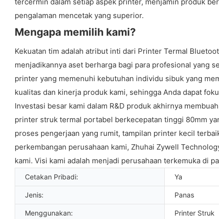
tercermin dalam setiap aspek printer, menjamin produk b
pengalaman mencetak yang superior.
Mengapa memilih kami?
Kekuatan tim adalah atribut inti dari Printer Termal Blueto
menjadikannya aset berharga bagi para profesional yang s
printer yang memenuhi kebutuhan individu sibuk yang mem
kualitas dan kinerja produk kami, sehingga Anda dapat foku
Investasi besar kami dalam R&D produk akhirnya membuahkan 
printer struk termal portabel berkecepatan tinggi 80mm yan
proses pengerjaan yang rumit, tampilan printer kecil terba
perkembangan perusahaan kami, Zhuhai Zywell Technology 
kami. Visi kami adalah menjadi perusahaan terkemuka di pa
Cetakan Pribadi:
Ya
Jenis:
Panas
Menggunakan:
Printer Struk