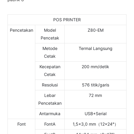
POS PRINTER
Pencetakan
Model
Z80-EM
Pencetak
Metode
Termal Langsung
Cetak
Kecepatan
200 mm/detik
Cetak
Resolusi
576 titik/garis
Lebar
72 mm
Pencetakan
Antarmuka
USB+Serial
Font
FontA
1,5×3,0 mm（12×24°）