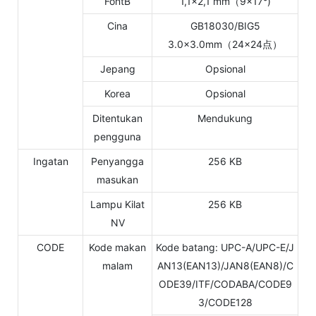
FontB
1,1×2,1 mm（9×17°)
Cina
GB18030/BIG5
3.0×3.0mm（24×24点）
Jepang
Opsional
Korea
Opsional
Ditentukan
Mendukung
pengguna
Ingatan
Penyangga
256 KB
masukan
Lampu Kilat
256 KB
NV
CODE
Kode makan
Kode batang: UPC-A/UPC-E/J
malam
AN13(EAN13)/JAN8(EAN8)/C
ODE39/ITF/CODABA/CODE9
3/CODE128