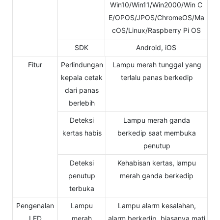
Win10/Win11/Win2000/Win C
E/OPOS/JPOS/ChromeOS/Ma
cOS/Linux/Raspberry Pi OS
SDK
Android, iOS
Fitur
Perlindungan
Lampu merah tunggal yang
kepala cetak
terlalu panas berkedip
dari panas
berlebih
Deteksi
Lampu merah ganda
kertas habis
berkedip saat membuka
penutup
Deteksi
Kehabisan kertas, lampu
penutup
merah ganda berkedip
terbuka
Pengenalan
Lampu
Lampu alarm kesalahan,
LED
merah
alarm berkedip, biasanya mati