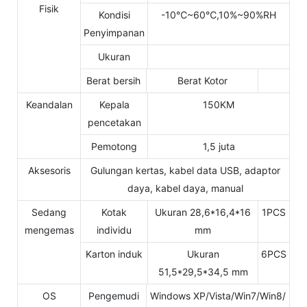
Fisik
Kondisi
-10℃~60℃,10%~90%RH
Penyimpanan
Ukuran
Berat bersih
Berat Kotor
Keandalan
Kepala
150KM
pencetakan
Pemotong
1,5 juta
Aksesoris
Gulungan kertas, kabel data USB, adaptor
daya, kabel daya, manual
Sedang
Kotak
Ukuran 28,6*16,4*16
1PCS
mengemas
individu
mm
Karton induk
Ukuran
6PCS
51,5*29,5*34,5 mm
OS
Pengemudi
Windows XP/Vista/Win7/Win8/