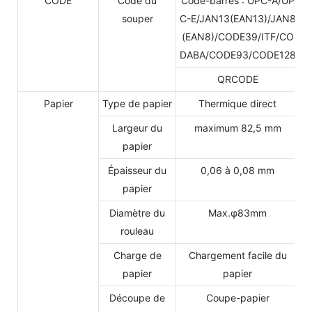
CODE
Code du
Code-barres : UPC-A/UP
souper
C-E/JAN13(EAN13)/JAN8
(EAN8)/CODE39/ITF/CO
DABA/CODE93/CODE128
QRCODE
Papier
Type de papier
Thermique direct
Largeur du
maximum 82,5 mm
papier
Épaisseur du
0,06 à 0,08 mm
papier
Diamètre du
Max.φ83mm
rouleau
Charge de
Chargement facile du
papier
papier
Découpe de
Coupe-papier