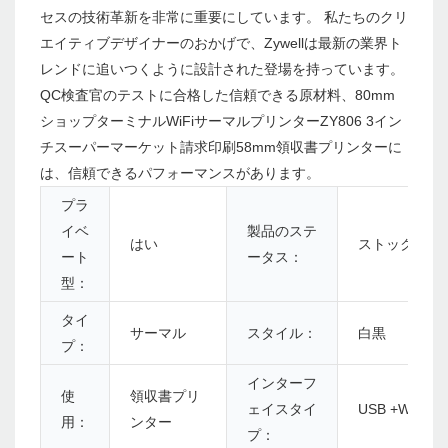
セスの技術革新を非常に重要にしています。 私たちのクリ
エイティブデザイナーのおかげで、Zywellは最新の業界ト
レンドに追いつくように設計された登場を持っています。
QC検査官のテストに合格した信頼できる原材料、80mm
ショップターミナルWiFiサーマルプリンターZY806 3イン
チスーパーマーケット請求印刷58mm領収書プリンターに
は、信頼できるパフォーマンスがあります。
プラ
イベ
製品のステ
はい
ストック
ート
ータス：
型：
タイ
サーマル
スタイル：
白黒
プ：
インターフ
使
領収書プリ
ェイスタイ
USB +WiFi
用：
ンター
プ：