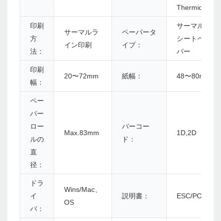
Thermique
印刷
サーマルレ
サーマルラ
ペーパータ
方
シートペー
イン印刷
イプ：
法：
パー
印刷
20〜72mm
紙幅：
48〜80mm
幅：
ペー
パー
ロー
バーコー
Max.83mm
1D,2D
ルの
ド：
直
径：
ドラ
Wins/Mac、
イ
説明書：
ESC/POS
OS
バ：