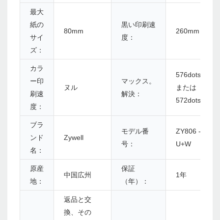
最大
紙の
黒い印刷速
80mm
260mm / s
サイ
度：
ズ：
カラ
576dots/line
ー印
マックス。
ヌル
または
刷速
解決：
572dots/line
度：
ブラ
モデル番
ZY806 -
ンド
Zywell
号：
U+W
名：
原産
保証
中国広州
1年
地：
（年）：
返品と交
換、その