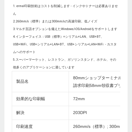
1. ermal印刷技術はコストを削減します - インクやトナーは必要ありませ
ん

2.260mm/s（標準）または300mm/sの高速印刷、低ノイズ

3.マルチ言語オプションを備えたWindows/iOS/Androidをサポートします

4.インターフェイス：USB（標準）+シリアル+LAN、USB+BT、
USB+WiFi、USB+シリアル+LAN+BT、USB+シリアル+LAN+WiFi  - カスタ
ムへのサポート

5.スーパーマーケット、レストラン、ガソリンスタンド、ホテル、その
80mmショップターミナルWiF
製品名
請求印刷58mm領収書プリンタ
効果的な印刷幅
72mm
解決
203DPI
印刷速度
260mm/s（標準）; 300mm/s