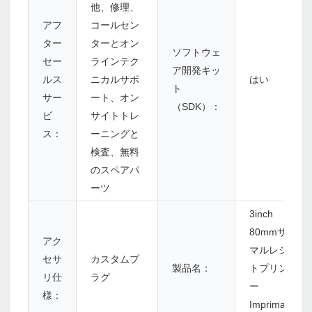
他、修理、
アフ
コールセン
ター
ターとオン
ソフトウェ
セー
ラインテク
ア開発キッ
ルス
ニカルサポ
はい
ト
サー
ート、オン
（SDK）：
ビ
サイトトレ
ス：
ーニングと
検査、無料
のスペアパ
ーツ
3inch
80mmサー
アク
マルレシー
セサ
カスタムプ
製品名：
トプリンタ
リ仕
ラグ
ー
様：
Imprimante