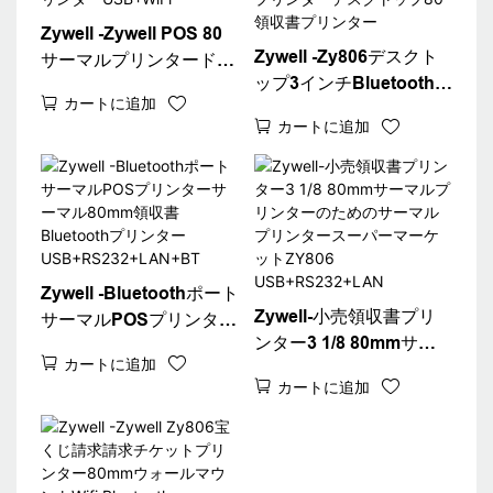
Zywell -Zywell POS 80
Zywell -Zy806デスクト
サーマルプリンタードラ
ップ3インチBluetoothサ
イバーWiFi POSプリン
カートに追加
ーマルレシートプリンタ
ターZy806サーマルレシ
カートに追加
ー80mm白い請求機チケ
ートプリンター
ットプリンターデスクト
USB+WiFi
ップ80領収書プリンター
Zywell -Bluetoothポート
Zywell-小売領収書プリ
サーマルPOSプリンター
ンター3 1/8 80mmサー
サーマル80mm領収書
カートに追加
マルプリンターのための
Bluetoothプリンター
カートに追加
サーマルプリンタースー
USB+RS232+LAN+BT
パーマーケットZY806
USB+RS232+LAN