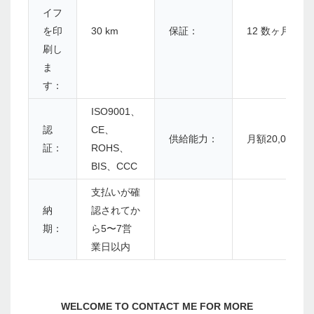
イフ
を印
30 km
保証：
12 数ヶ月
刷し
ま
す：
ISO9001、
認
CE、
供給能力：
月額20,000個
証：
ROHS、
BIS、CCC
支払いが確
納
認されてか
期：
ら5〜7営
業日以内