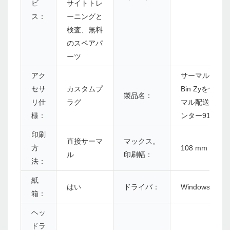
ビ
サイトトレ
ス：
ーニングと
検査、無料
のスペアパ
ーツ
アク
サーマル4x6 Pa
セサ
カスタムプ
Bin Zyを備え
製品名：
リ仕
ラグ
マル配送ラベ
様：
ンター910
印刷
直接サーマ
マックス。
方
108 mm（4.25
ル
印刷幅：
法：
紙
はい
ドライバ：
Windows/Linu
箱：
ヘッ
ドラ