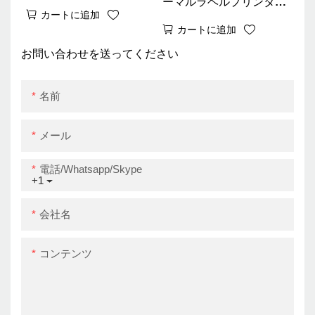
ーマルラベルプリンター
bin Zy910 A6サーマルバ
カートに追加
4インチ配送ラベルプリ
ーコードプリンター
カートに追加
ンタードライバーZywell
USB+WiFi
Zy910 USB
お問い合わせを送ってください
名前
メール
電話/whatsapp/skype
+1
会社名
コンテンツ