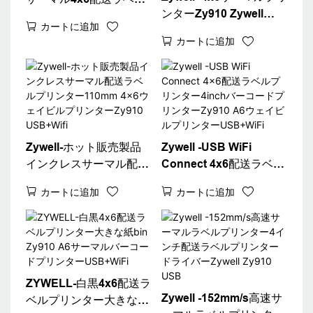
ンターZy910 Zywell
プリンターペーパービン
カートに追加
Imprimante 108mmサー
Zy910アドレスウェイビ
カートに追加
マルラベルプリンターマ
ルステッカープリンター
シンA6ウェイビルプリ
USB
ンターUSB+BT
Zywell-ホット販売製品
Zywell -USB WiFi
インクレスサーマル配送
Connect 4x6配送ラベル
ラベルプリンター
プリンター4inchバーコ
カートに追加
カートに追加
110mm 4x6ウェイビル
ードプリンターZy910
プリンターZy910
A6ウェイビルプリンタ
USB+Wifi
ーUSB+WiFi
ZYWELL-白黒4x6配送ラ
Zywell -152mm/s高速サ
ベルプリンター大きな紙