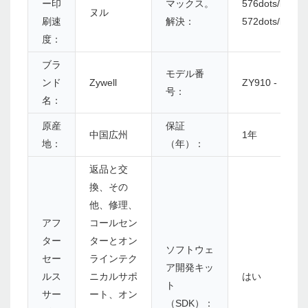
ー印
マックス。
576dots/line
ヌル
刷速
解決：
572dots/line
度：
ブラ
モデル番
ンド
Zywell
ZY910 - U+B
号：
名：
原産
保証
中国広州
1年
地：
（年）：
返品と交
換、その
他、修理、
アフ
コールセン
ター
ターとオン
ソフトウェ
セー
ラインテク
ア開発キッ
ルス
ニカルサポ
はい
ト
サー
ート、オン
（SDK）：