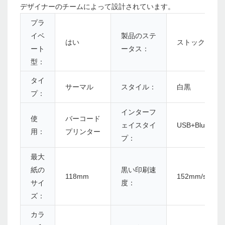
デザイナーのチームによって設計されています。
プラ
イベ
製品のステ
はい
ストック
ート
ータス：
型：
タイ
サーマル
スタイル：
白黒
プ：
インターフ
使
バーコード
ェイスタイ
USB+Bluetooth
用：
プリンター
プ：
最大
紙の
黒い印刷速
118mm
152mm/s
サイ
度：
ズ：
カラ