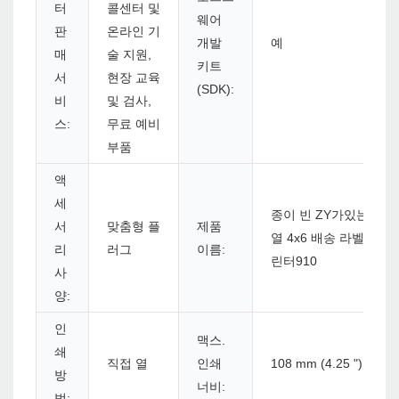
터
콜센터 및
웨어
판
온라인 기
개발
예
매
술 지원,
키트
서
현장 교육
(SDK):
비
및 검사,
스:
무료 예비
부품
액
세
종이 빈 ZY가있는
서
맞춤형 플
제품
열 4x6 배송 라벨 프
리
러그
이름:
린터910
사
양:
인
맥스.
쇄
직접 열
인쇄
108 mm (4.25 ")
방
너비:
법: