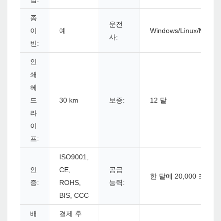
종
운전
이
예
Windows/Linux/Mac
사:
빈:
인
쇄
헤
드
30 km
보증:
12 달
라
이
프:
ISO9001,
인
CE,
공급
한 달에 20,000 조각
증:
ROHS,
능력:
BIS, CCC
배
결제 후