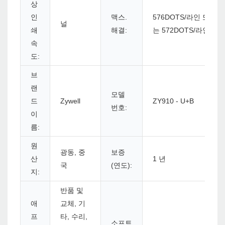
상
인
맥스.
576DOTS/라인 또
널
쇄
해결:
는 572DOTS/라인
속
도:
브
랜
모델
드
Zywell
ZY910 - U+B
번호:
이
름:
원
광동, 중
보증
산
1 년
국
(연도):
지:
반품 및
애
교체, 기
프
타, 수리,
소프트