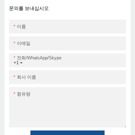
A6 열 바코드 프린터
USB+Wi -Fi
문의를 보내십시오
이름
이메일
전화/WhatsApp/Skype
+1
회사 이름
함유량