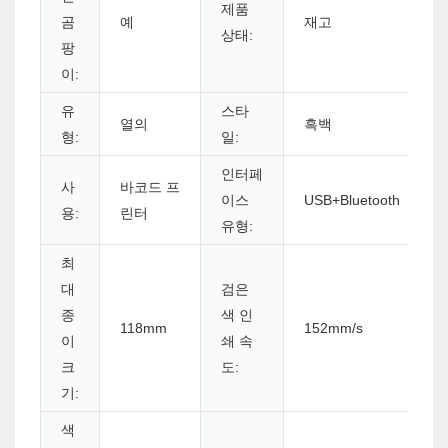
제품
곰
예
재고
상태:
팡
이:
유
스타
열의
흑백
형:
일:
인터페
사
바코드 프
이스
USB+Bluetooth
용:
린터
유형:
최
대
검은
종
색 인
118mm
152mm/s
이
쇄 속
크
도:
기:
색