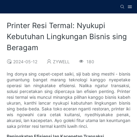
Printer Resi Termal: Nyukupi
Kebutuhan Lingkungan Bisnis sing
Beragam
2024-05-12
ZYWELL
180
Ing donya sing cepet-cepet saiki, siji bab sing mesthi - bisnis
gumantung banget marang teknologi kanggo nyepetake
operasi lan ningkatake efisiensi. Nalika ngatur transaksi,
solusi percetakan sing dipercaya lan efisien penting. Printer
resi termal wis muncul minangka pilihan kanggo bisnis kabeh
ukuran, kanthi lancar nyukupi kabutuhan lingkungan bisnis
sing beda-beda. Saka toko eceran nganti restoran, printer iki
wis ngowahi cara cetak kuitansi, nyedhiyakake penak,
akurasi, lan kacepetan. Ayo goleki fitur utama lan keuntungan
saka printer resi termal kanthi luwih rinci.
Peningkatan Efisiensi lan Kacepetan Transaksi