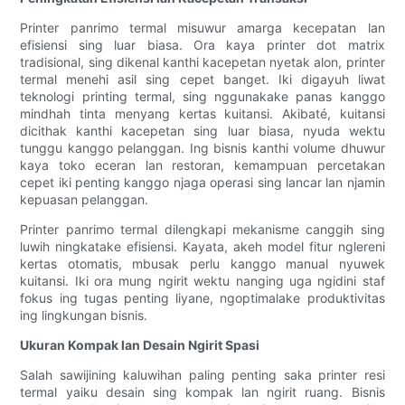
Printer panrimo termal misuwur amarga kecepatan lan
efisiensi sing luar biasa. Ora kaya printer dot matrix
tradisional, sing dikenal kanthi kacepetan nyetak alon, printer
termal menehi asil sing cepet banget. Iki digayuh liwat
teknologi printing termal, sing nggunakake panas kanggo
mindhah tinta menyang kertas kuitansi. Akibaté, kuitansi
dicithak kanthi kacepetan sing luar biasa, nyuda wektu
tunggu kanggo pelanggan. Ing bisnis kanthi volume dhuwur
kaya toko eceran lan restoran, kemampuan percetakan
cepet iki penting kanggo njaga operasi sing lancar lan njamin
kepuasan pelanggan.
Printer panrimo termal dilengkapi mekanisme canggih sing
luwih ningkatake efisiensi. Kayata, akeh model fitur nglereni
kertas otomatis, mbusak perlu kanggo manual nyuwek
kuitansi. Iki ora mung ngirit wektu nanging uga ngidini staf
fokus ing tugas penting liyane, ngoptimalake produktivitas
ing lingkungan bisnis.
Ukuran Kompak lan Desain Ngirit Spasi
Salah sawijining kaluwihan paling penting saka printer resi
termal yaiku desain sing kompak lan ngirit ruang. Bisnis