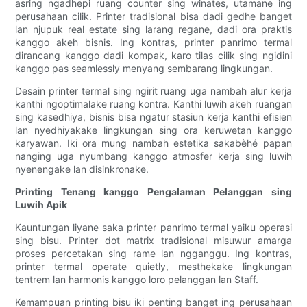
asring ngadhepi ruang counter sing winates, utamane ing
perusahaan cilik. Printer tradisional bisa dadi gedhe banget
lan njupuk real estate sing larang regane, dadi ora praktis
kanggo akeh bisnis. Ing kontras, printer panrimo termal
dirancang kanggo dadi kompak, karo tilas cilik sing ngidini
kanggo pas seamlessly menyang sembarang lingkungan.
Desain printer termal sing ngirit ruang uga nambah alur kerja
kanthi ngoptimalake ruang kontra. Kanthi luwih akeh ruangan
sing kasedhiya, bisnis bisa ngatur stasiun kerja kanthi efisien
lan nyedhiyakake lingkungan sing ora keruwetan kanggo
karyawan. Iki ora mung nambah estetika sakabèhé papan
nanging uga nyumbang kanggo atmosfer kerja sing luwih
nyenengake lan disinkronake.
Printing Tenang kanggo Pengalaman Pelanggan sing
Luwih Apik
Kauntungan liyane saka printer panrimo termal yaiku operasi
sing bisu. Printer dot matrix tradisional misuwur amarga
proses percetakan sing rame lan ngganggu. Ing kontras,
printer termal operate quietly, mesthekake lingkungan
tentrem lan harmonis kanggo loro pelanggan lan Staff.
Kemampuan printing bisu iki penting banget ing perusahaan