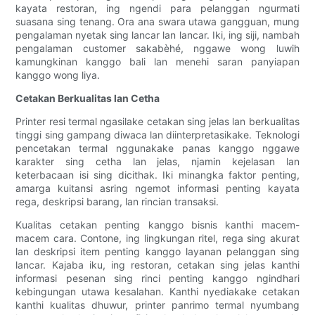
kayata restoran, ing ngendi para pelanggan ngurmati
suasana sing tenang. Ora ana swara utawa gangguan, mung
pengalaman nyetak sing lancar lan lancar. Iki, ing siji, nambah
pengalaman customer sakabèhé, nggawe wong luwih
kamungkinan kanggo bali lan menehi saran panyiapan
kanggo wong liya.
Cetakan Berkualitas lan Cetha
Printer resi termal ngasilake cetakan sing jelas lan berkualitas
tinggi sing gampang diwaca lan diinterpretasikake. Teknologi
pencetakan termal nggunakake panas kanggo nggawe
karakter sing cetha lan jelas, njamin kejelasan lan
keterbacaan isi sing dicithak. Iki minangka faktor penting,
amarga kuitansi asring ngemot informasi penting kayata
rega, deskripsi barang, lan rincian transaksi.
Kualitas cetakan penting kanggo bisnis kanthi macem-
macem cara. Contone, ing lingkungan ritel, rega sing akurat
lan deskripsi item penting kanggo layanan pelanggan sing
lancar. Kajaba iku, ing restoran, cetakan sing jelas kanthi
informasi pesenan sing rinci penting kanggo ngindhari
kebingungan utawa kesalahan. Kanthi nyediakake cetakan
kanthi kualitas dhuwur, printer panrimo termal nyumbang