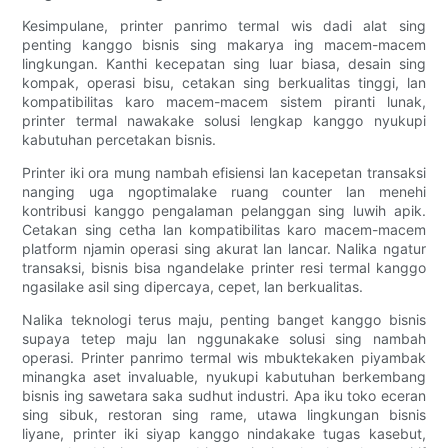
Kesimpulane, printer panrimo termal wis dadi alat sing
penting kanggo bisnis sing makarya ing macem-macem
lingkungan. Kanthi kecepatan sing luar biasa, desain sing
kompak, operasi bisu, cetakan sing berkualitas tinggi, lan
kompatibilitas karo macem-macem sistem piranti lunak,
printer termal nawakake solusi lengkap kanggo nyukupi
kabutuhan percetakan bisnis.
Printer iki ora mung nambah efisiensi lan kacepetan transaksi
nanging uga ngoptimalake ruang counter lan menehi
kontribusi kanggo pengalaman pelanggan sing luwih apik.
Cetakan sing cetha lan kompatibilitas karo macem-macem
platform njamin operasi sing akurat lan lancar. Nalika ngatur
transaksi, bisnis bisa ngandelake printer resi termal kanggo
ngasilake asil sing dipercaya, cepet, lan berkualitas.
Nalika teknologi terus maju, penting banget kanggo bisnis
supaya tetep maju lan nggunakake solusi sing nambah
operasi. Printer panrimo termal wis mbuktekaken piyambak
minangka aset invaluable, nyukupi kabutuhan berkembang
bisnis ing sawetara saka sudhut industri. Apa iku toko eceran
sing sibuk, restoran sing rame, utawa lingkungan bisnis
liyane, printer iki siyap kanggo nindakake tugas kasebut,