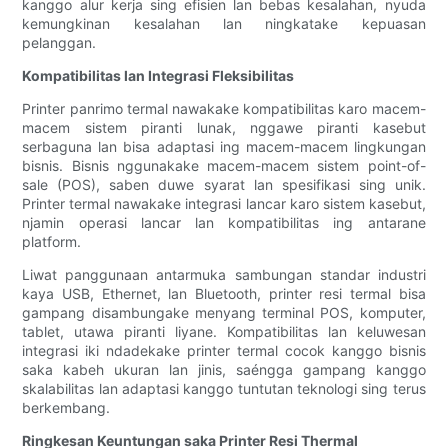
kanggo alur kerja sing efisien lan bebas kesalahan, nyuda
kemungkinan kesalahan lan ningkatake kepuasan
pelanggan.
Kompatibilitas lan Integrasi Fleksibilitas
Printer panrimo termal nawakake kompatibilitas karo macem-
macem sistem piranti lunak, nggawe piranti kasebut
serbaguna lan bisa adaptasi ing macem-macem lingkungan
bisnis. Bisnis nggunakake macem-macem sistem point-of-
sale (POS), saben duwe syarat lan spesifikasi sing unik.
Printer termal nawakake integrasi lancar karo sistem kasebut,
njamin operasi lancar lan kompatibilitas ing antarane
platform.
Liwat panggunaan antarmuka sambungan standar industri
kaya USB, Ethernet, lan Bluetooth, printer resi termal bisa
gampang disambungake menyang terminal POS, komputer,
tablet, utawa piranti liyane. Kompatibilitas lan keluwesan
integrasi iki ndadekake printer termal cocok kanggo bisnis
saka kabeh ukuran lan jinis, saéngga gampang kanggo
skalabilitas lan adaptasi kanggo tuntutan teknologi sing terus
berkembang.
Ringkesan Keuntungan saka Printer Resi Thermal