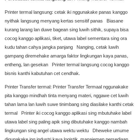
Printer termal langsung: cetak iki nggunakake panas kanggo
nyithak langsung menyang kertas sensitif panas Biasane
kurang larang lan duwe bagean sing luwih sithik, supaya bisa
cocog kanggo aplikasi, tiket, utawa label sementara sing ora
kudu tahan cahya jangka panjang Nanging, cetak luwih
gampang diremehake amarga faktor lingkungan kaya panas,
entheng, lan gesekan Printer termal langsung cocog kanggo
bisnis kanthi kabutuhan cet cendhak.
Printer Transfer termal: Printer Transfer Termaal nggunakake
pita kanggo mindhah tinta menyang materi, nggawe cet luwih
tahan lama lan luwih suwe tinimbang sing diasilake kanthi cetak
termal Printer iki cocog kanggo aplikasi sing mbutuhake label
utawa label sing paling apik sing dibutuhake kanggo nambah
lingkungan sing angel utawa wektu wektu Dheweke umume
digunakake ing industri kaya logistik, manajemen persediaan,