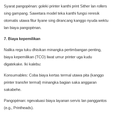
Syarat pangopènan: goleki printer kanthi print Sither lan rollers
sing gampang. Sawetara model teka kanthi fungsi reresik
otomatis utawa fitur liyane sing dirancang kanggo nyuda wektu
lan biaya pangopènan.
7. Biaya kepemilikan
Nalika rega tuku dhisikan minangka pertimbangan penting,
biaya kepemilikan (TCO) liwat umur printer uga kudu
digatekake. Iki kalebu:
Konsumables: Coba biaya kertas termal utawa pita (kanggo
printer transfer termal) minangka bagian saka anggaran
sakabehe.
Pangopènan: ngevaluasi biaya layanan servis lan panggantos
(e.g., Printheads).