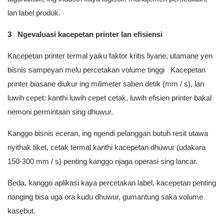
lan label produk.
3 Ngevaluasi kacepetan printer lan efisiensi
Kacepetan printer termal yaiku faktor kritis liyane, utamane yen
bisnis sampeyan melu percetakan volume tinggi Kacepetan
printer biasane diukur ing milimeter saben detik (mm / s), lan
luwih cepet: kanthi luwih cepet cetak, luwih efisien printer bakal
nemoni permintaan sing dhuwur.
Kanggo bisnis eceran, ing ngendi pelanggan butuh resit utawa
nyithak tiket, cetak termal kanthi kacepetan dhuwur (udakara
150-300 mm / s) penting kanggo njaga operasi sing lancar.
Beda, kanggo aplikasi kaya percetakan label, kacepetan penting
nanging bisa uga ora kudu dhuwur, gumantung saka volume
kasebut.