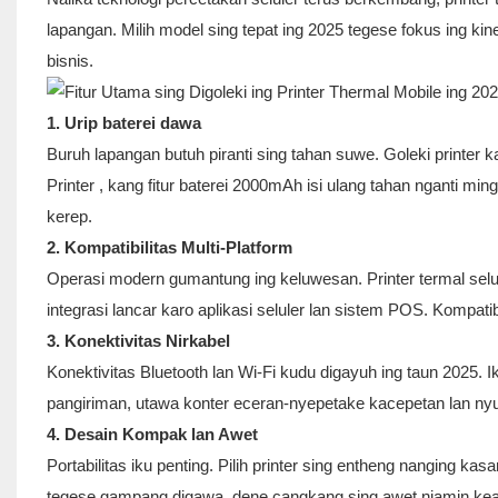
lapangan. Milih model sing tepat ing 2025 tegese fokus ing kiner
bisnis.
1. Urip baterei dawa
Buruh lapangan butuh piranti sing tahan suwe. Goleki printer k
Printer
, kang fitur baterei 2000mAh isi ulang tahan nganti mingg
kerep.
2. Kompatibilitas Multi-Platform
Operasi modern gumantung ing keluwesan. Printer termal selul
integrasi lancar karo aplikasi seluler lan sistem POS. Komp
3. Konektivitas Nirkabel
Konektivitas Bluetooth lan Wi-Fi kudu digayuh ing taun 2025. Ik
pangiriman, utawa konter eceran-nyepetake kacepetan lan ny
4. Desain Kompak lan Awet
Portabilitas iku penting. Pilih printer sing entheng nanging k
tegese gampang digawa, dene cangkang sing awet njamin kean