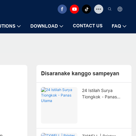
CONTACT US
UTIONS
DOWNLOAD
FAQ
Disaranake kanggo sampeyan
24 Istilah Surya
Tiongkok - Panas
Utama
an