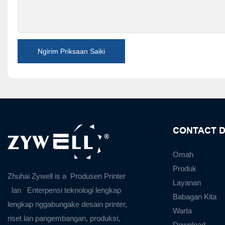
Ngirim Priksaan Saiki
CONTACT D
Omah
Produk
Zhuhai Zywell is a
Produsen Printer
Layanan
lan
Enterpensi teknologi lengkap
Babagan Kita
lengkap nggabungake desain printer,
Warta
riset lan pangembangan, produksi,
Download