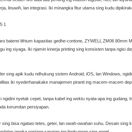
ja, linuwih, lan integrasi. Iki minangka fitur utama sing kudu dipikira
aro baterei lithium kapasitas gedhe-contone,
ZYWELL ZM06 80mm Mo
u ing siyaga. Iki njamin kinerja printing sing konsisten tanpa ngisi d
er sing apik kudu ndhukung sistem Android, iOS, lan Windows, ngidi
atibilitas iki nyederhanakake manajemen piranti ing macem-macem de
i ngidini nyetak cepet, tanpa kabel ing wektu nyata-apa ing gudang, t
uda kerumitan persiyapan.
asar sing bisa ngatasi tetes, geter, lan owah-owahan suhu. Desain sing
dalan jangka panjang sanajan ing lingkungan sing angel.