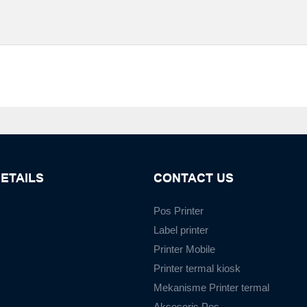
ETAILS
CONTACT US
Pos Printer
Label printer
Printer Mobile
Printer termal kiosk
Mekanisme Printer termal
Aksesoris Pos