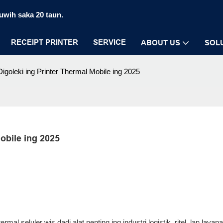
luwih saka 20 taun.
RECEIPT PRINTER
SERVICE
ABOUT US
SOL
Digoleki ing Printer Thermal Mobile ing 2025
obile ing 2025
 termal seluler
wis dadi alat penting ing industri logistik, ritel, lan layan