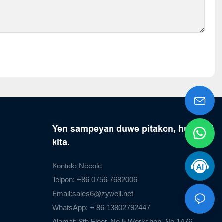
Yen sampeyan duwe pitakon, hubungi
kita.
Kontak: Necole
Telpon: +86 0756-7682006
Email:
sales6@zywell.net
WhatsApp: + 86-13802792447
Alamat: 8th Floor, No.5 Workshop, No.1476