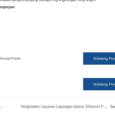
Sampeyan
Ndeleng Pro
Receipt Printer
Ndeleng Pro
esktop menyang Kanthong: Kepiye Printer Termal Seluler Nggawe Logistik &amp; Eceran
Ningkatake Layanan Lapangan &amp; Efisiensi Pangiriman Last-Mile karo Printer Termal Seluler
Sa