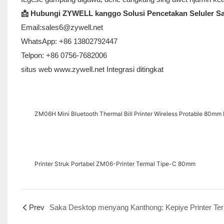
📩 Hubungi ZYWELL kanggo Solusi Pencetakan Seluler 
Email:sales6@zywell.net
WhatsApp: +86 13802792447
Telpon: +86 0756-7682006
situs web
www.zywell.net Integrasi ditingkat
ZM06H Mini Bluetooth Thermal Bill Printer Wireless Protable 80mm 
Printer Struk Portabel ZM06-Printer Termal Tipe-C 80mm
Prev
Saka D