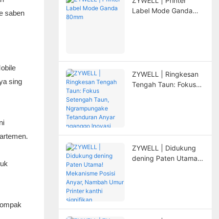
ZYWELL | Printer
Label Mode Ganda
ke saben
80mm
bile
ZYWELL | Ringkesan
aya sing
Tengah Taun: Fokus
Setengah Taun,
Ngrampungake
Tetanduran Anyar
ni
nganggo Inovasi
partemen.
ZYWELL | Didukung
dening Paten Utama!
ruk
Mekanisme Posisi
Anyar, Nambah Umur
Printer kanthi
signifikan
 kompak