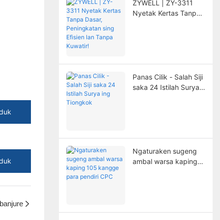
ZYWELL | ZY-3311
Nyetak Kertas Tanpa
Dasar, Peningkatan
sing Efisien lan Tanpa
Kuwatir!
Panas Cilik - Salah Siji
saka 24 Istilah Surya
ing Tiongkok
duk
Ngaturaken sugeng
duk
ambal warsa kaping
105 kangge para
pendiri CPC
banjure