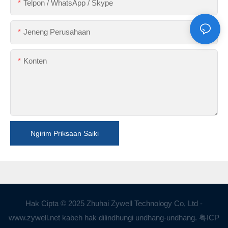
Telpon / WhatsApp / Skype
Jeneng Perusahaan
Konten
Ngirim Priksaan Saiki
Hak Cipta © 2025 Zhuhai Zywell Technology Co, Ltd -
www.zywell.net kabeh hak dilindhungi undhang-undhang.
粤ICP