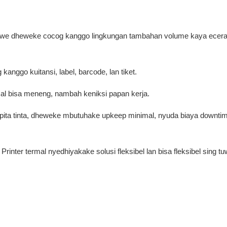
ggawe dheweke cocog kanggo lingkungan tambahan volume kaya ecera
anggo kuitansi, label, barcode, lan tiket.
rmal bisa meneng, nambah keniksi papan kerja.
na pita tinta, dheweke mbutuhake upkeep minimal, nyuda biaya downtim
L
Printer termal nyedhiyakake solusi fleksibel lan bisa fleksibel sing t