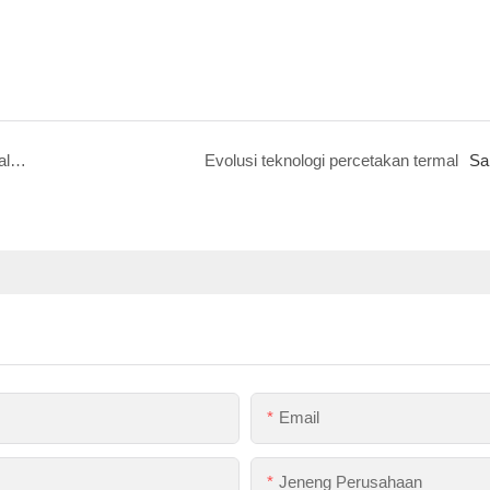
Évolusi saka Matrix Dot Matrix kanggo Printer Thermal Zywell
Evolusi teknologi percetakan termal
Sa
Email
Jeneng Perusahaan