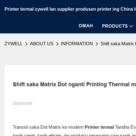
Printer termal zywell lan supplier produsen printer ing China 
OMAH
PRODUCTS
ZYWELL
ABOUT US
INFORMATION
Shift saka Matrix
Shift saka Matrix Dot nganti Printing Thermal 
2025-03-05
Transisi saka Dot Matrix ke modern
Printer termal
Tandha Évo
luwih cepet, luwih efisien, lan produksi perawatan sing luwi