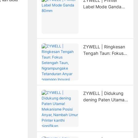
ZYWELL | Printer
Label Mode Ganda
80mm
ZYWELL | Ringkesan
Tengah Taun: Fokus
Setengah Taun,
Ngrampungake
Tetanduran Anyar
nganggo Inovasi
ZYWELL | Didukung
dening Paten Utama!
Mekanisme Posisi
Anyar, Nambah Umur
Printer kanthi
signifikan