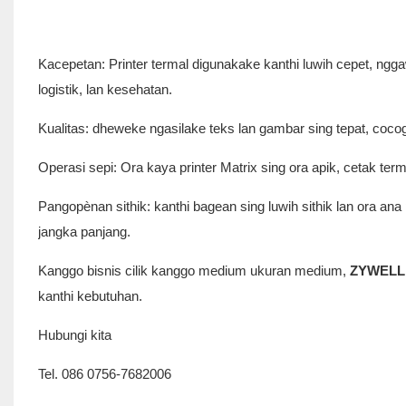
Kacepetan: Printer termal digunakake kanthi luwih cepet, n
logistik, lan kesehatan.
Kualitas: dheweke ngasilake teks lan gambar sing tepat, cocog k
Operasi sepi: Ora kaya printer Matrix sing ora apik, cetak te
Pangopènan sithik: kanthi bagean sing luwih sithik lan ora a
jangka panjang.
Kanggo bisnis cilik kanggo medium ukuran medium,
ZYWEL
kanthi kebutuhan.
Hubungi kita
Tel. 086 0756-7682006