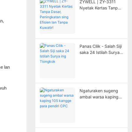
ZYWELL | ZY-3311
Nyetak Kertas Tanpa
Dasar, Peningkatan
sing Efisien lan Tanpa
n,
Kuwatir!
Panas Cilik - Salah Siji
saka 24 Istilah Surya
ing Tiongkok
e lan
uwuh
Ngaturaken sugeng
ambal warsa kaping
105 kangge para
pendiri CPC