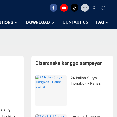
CONTACT US
UTIONS
DOWNLOAD
FAQ
Disaranake kanggo sampeyan
24 Istilah Surya
Tiongkok - Panas
Utama
is sing
 lan bisa