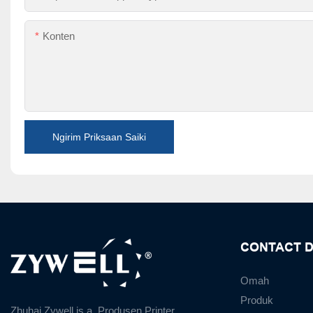
Konten
Ngirim Priksaan Saiki
CONTACT D
Omah
Produk
Zhuhai Zywell is a
Produsen Printer