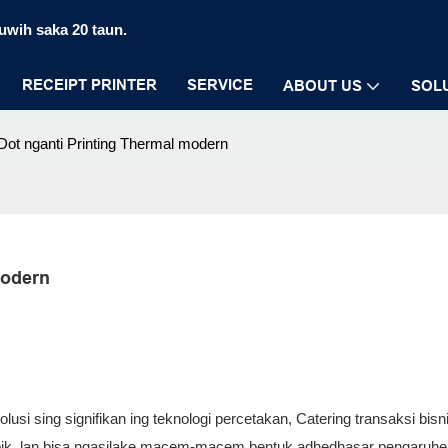
luwih saka 20 taun.
RECEIPT PRINTER
SERVICE
ABOUT US
SOL
 Dot nganti Printing Thermal modern
modern
lusi sing signifikan ing teknologi percetakan, Catering transaksi bisn
h apik, lan bisa ngasilake macem-macem bentuk adhedhasar pengaruhe,