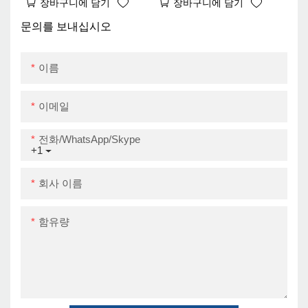
장바구니에 담기
장바구니에 담기
80mm 바코드 열 프린터
ZY3310 UPER 9 월
USB
문의를 보내십시오
이름
이메일
전화/WhatsApp/Skype
+1
회사 이름
함유량