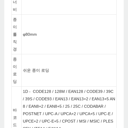
너
비
종
이
롤
φ80mm
직
경
종
이
쉬운 종이 로딩
로
딩
1D - CODE128 / 128M / EAN128 / CODE39 / 39C
/ 39S / CODE93 / EAN13 / EAN13+2 / EAN13+5 AN
8 / EAN8+2 / EAN8+5 / 25 / 25C / CODABAR /
바
POSTNET / UPC-A / UPCA+2 / UPCA+5 / UPC-E /
코
UPCE+2 / UPC-E+5 / CPOST / MSI / MSIC / PLES
드