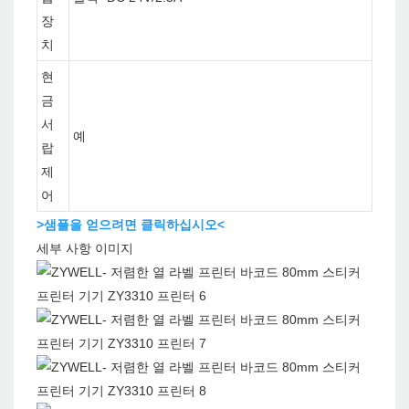
장
치
현
금
서
예
랍
제
어
>샘플을 얻으려면 클릭하십시오<
세부 사항 이미지