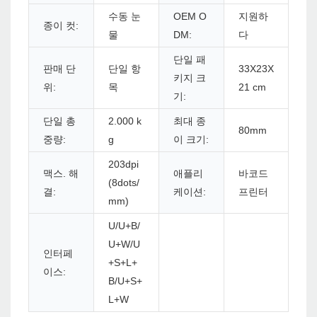
수동 눈
OEM O
지원하
종이 컷:
물
DM:
다
단일 패
판매 단
단일 항
33X23X
키지 크
위:
목
21 cm
기:
단일 총
2.000 k
최대 종
80mm
중량:
g
이 크기:
203dpi
맥스. 해
애플리
바코드
(8dots/
결:
케이션:
프린터
mm)
U/U+B/
U+W/U
인터페
+S+L+
이스:
B/U+S+
L+W