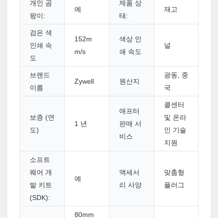
개인 곰
제품 상
예
재고
팡이:
태:
검은 색
152m
색상 인
인쇄 속
널
m/s
쇄 속도
도
브랜드
광동, 중
Zywell
원산지
이름
국
콜센터
애프터
보증 (연
및 온라
1 년
판매 서
도)
인 기술
비스
지원
소프트
웨어 개
액세서
맞춤형
예
발 키트
리 사양
플러그
(SDK):
80mm