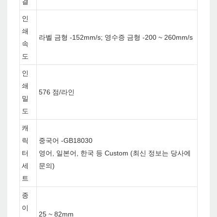
결
인
쇄
라벨 금형 -152mm/s; 영수증 금형 -200 ~ 260mm/s
속
도
인
쇄
576 점/라인
밀
도
캐
릭
중국어 -GB18030
터
영어, 일본어, 한국 등 Custom (최신 정보는 당사에
세
문의)
트
종
이
25 ~ 82mm