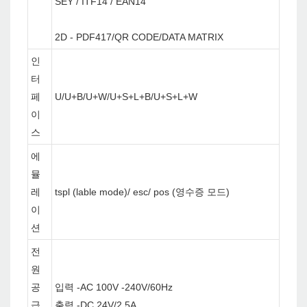
SEY / ITF14 / EAN14
2D - PDF417/QR CODE/DATA MATRIX
인
터
페
U/U+B/U+W/U+S+L+B/U+S+L+W
이
스
에
뮬
레
tspl (lable mode)/ esc/ pos (영수증 모드)
이
션
전
원
공
입력 -AC 100V -240V/60Hz
급
출력 -DC 24V/2.5A