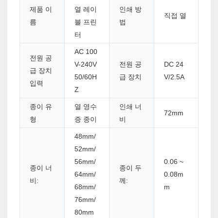
제품 이
열 레이
인쇄 방
직접 열
름
블 프린
법
터
AC 100
전원 공
V-240V
전원 공
DC 24
급 장치
50/60H
급 장치
V/2.5A
입력
Z
종이 유
열 영수
인쇄 너
72mm
형
증 종이
비
48mm/
52mm/
56mm/
0.06 ~
종이 너
종이 두
64mm/
0.08m
비:
께:
68mm/
m
76mm/
80mm