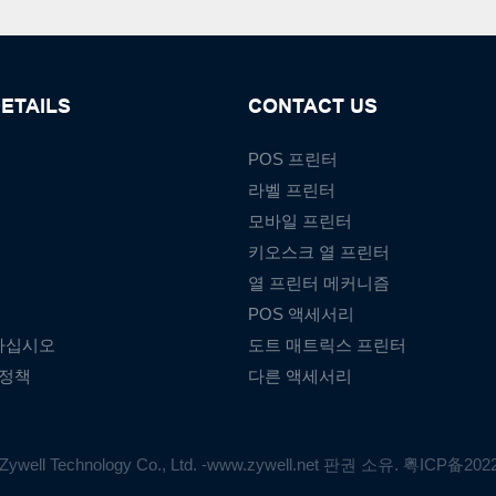
ETAILS
CONTACT US
POS 프린터
라벨 프린터
모바일 프린터
키오스크 열 프린터
열 프린터 메커니즘
POS 액세서리
하십시오
도트 매트릭스 프린터
 정책
다른 액세서리
ywell Technology Co., Ltd. -www.zywell.net 판권 소유.
粤ICP备202