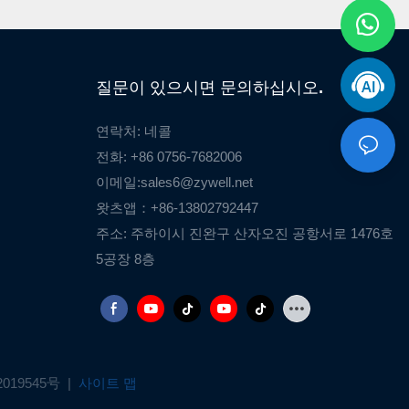
질문이 있으시면 문의하십시오.
연락처: 네콜
전화: +86 0756-7682006
이메일:
sales6@zywell.net
왓츠앱：+86-13802792447
주소: 주하이시 진완구 산자오진 공항서로 1476호
5공장 8층
2019545号
|
사이트 맵