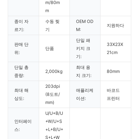
m/80m
m
종이 자
수동 찢
OEM OD
지원하다
르기:
기
M:
단일 패
판매 단
33X23X
단품
키지 크
위:
21cm
기:
단일 총
최대 용
2,000kg
80mm
중량:
지 크기:
203dpi
최대 해
애플리케
바코드
(8도트/
상도:
이션:
프린터
mm)
U/U+B/U
인터페이
+W/U+S
스:
+L+B/U+
S+L+W