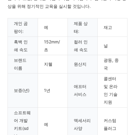
상을 위해 정기적인 교육을 실시할 것입니다.
개인 곰
제품 상
예
재고
팡이:
태:
흑백 인
152mm/
컬러 인
널
쇄 속도
초
쇄 속도
브랜드
광둥, 중
지웰
원산지
이름
국
콜센터
애프터
및 온라
보증(년)
1년
서비스
인 기술
지원
소프트웨
어 개발
액세서리
커스텀
예
키트(sd
사양
플러그