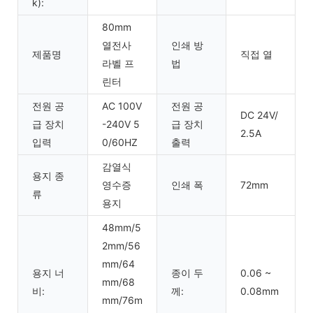
k):
80mm
열전사
인쇄 방
제품명
직접 열
라벨 프
법
린터
전원 공
AC 100V
전원 공
DC 24V/
급 장치
-240V 5
급 장치
2.5A
입력
0/60HZ
출력
감열식
용지 종
영수증
인쇄 폭
72mm
류
용지
48mm/5
2mm/56
mm/64
용지 너
종이 두
0.06 ~
mm/68
비:
께:
0.08mm
mm/76m