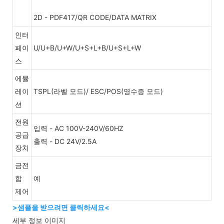
2D - PDF417/QR CODE/DATA MATRIX
인터
페이
U/U+B/U+W/U+S+L+B/U+S+L+W
스
에뮬
레이
TSPL(라벨 모드)/ ESC/POS(영수증 모드)
션
전원
입력 - AC 100V-240V/60HZ
공급
출력 - DC 24V/2.5A
장치
금전
함
예
제어
>샘플을 받으려면 클릭하세요<
세부 정보 이미지