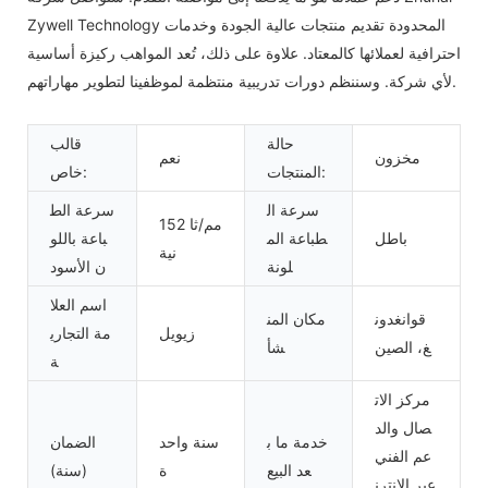
Zywell Technology المحدودة تقديم منتجات عالية الجودة وخدمات
احترافية لعملائها كالمعتاد. علاوة على ذلك، تُعد المواهب ركيزة أساسية
لأي شركة. وسننظم دورات تدريبية منتظمة لموظفينا لتطوير مهاراتهم.
حالة
قالب
مخزون
نعم
المنتجات:
خاص:
سرعة ال
سرعة الط
152 مم/ثا
باطل
طباعة الم
باعة باللو
نية
لونة
ن الأسود
اسم العلا
قوانغدون
مكان المن
زيويل
مة التجاري
غ، الصين
شأ
ة
مركز الات
صال والد
خدمة ما ب
سنة واحد
الضمان
عم الفني
عد البيع
ة
(سنة)
عبر الإنترن