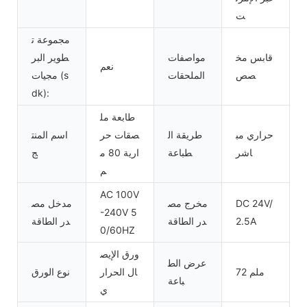
ت
مجموعة ت
قابس مخ
مواصفات
طوير البر
نعم
صص
الملحقات
مجيات (s
dk):
طابعة مل
حراري مب
طريقة ال
صقات حر
اسم المنت
اشر
طباعة
ارية 80 م
ج
م
AC 100V
DC 24V/
مخرج مص
مدخل مص
-240V 5
2.5A
در الطاقة
در الطاقة
0/60HZ
ورق الإيص
عرض الط
72 ملم
ال الحرار
نوع الورق
باعة
ي