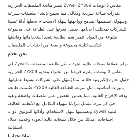
تتميز طابعة الملصقات الحرارية Zywell ZY309 مقاس 3 بوصات
بقدرات طباعة سريعة وفعّالة، مما يسمح بإنشاء ملصقات بسرعة
وسهولة. تصميمها المدمج وواجهتها سهلة الاستخدام يجعلها أداةً عمليةً
للشركات بمختلف أحجامها. بفضل قدرتها على الطباعة على مجموعة
متنوعة من المواد، تتميز هذه الطابعة بتعدد استخداماتها وقابليتها
للتكيف لتلبية مجموعة واسعة من احتياجات الملصقات.
نحن نخدم
في Zywell، نوفر لعملائنا منتجات عالية الجودة، مثل طابعة الملصقات
الحرارية ZY309 مقاس 3 بوصات. يلتزم فريقنا من الخبراء بتقديم
حلول تجارة إلكترونية فعّالة، مما يُسهّل على الشركات تبسيط عملياتها.
صُممت طابعة ZY309 بميزات أساسية، مثل سرعة الطباعة العالية
ودقة الإخراج العالية، مما يضمن الحصول على ملصقات واضحة ونقية
في كل مرة. تشمل مزايانا سهولة التكامل مع الأنظمة الحالية،
وتصميمها سهل الاستخدام، وأدائها الموثوق. ثق بـ Zywell لتلبية
احتياجات أعمالك من خلال منتجات عالية الجودة وخدمة عملاء
استثنائية.
لماذا تختارنا