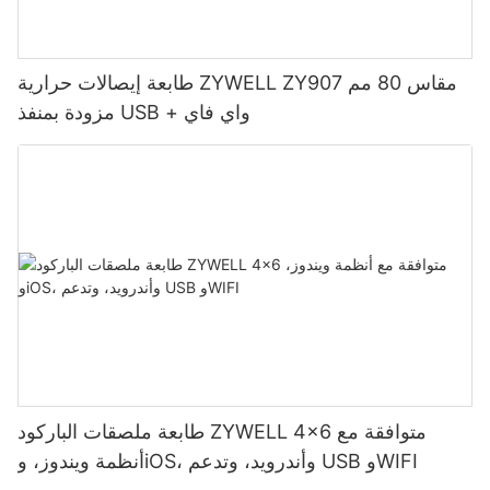
طابعة إيصالات حرارية ZYWELL ZY907 مقاس 80 مم
مزودة بمنفذ USB + واي فاي
طابعة ملصقات الباركود ZYWELL 4x6 متوافقة مع
أنظمة ويندوز، وiOS، وأندرويد، وتدعم USB وWIFI