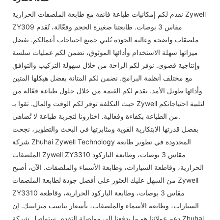
نقدم لكم إمكانيات طباعة فائقة مع طابعة الملصقات الحرارية Zywell
ZY309 مقاس 3 بوصات. طابعتنا صغيرة الحجم وفعّالة، تُقدم
ملصقات واضحة وعالية الجودة تُلبي جميع احتياجات أعمالكم. بفضل
ميزاتها سهلة الاستخدام وأدائها الموثوق، نضمن لكم عمليات سلسة
وإنتاجية قصوى. نوفر لكم الراحة من خلال سهولة التركيب والتوافق
مع مختلف أنظمة البرامج. نضمن لكم المتانة بفضل هيكلها المتين
وأدائها طويل الأمد. نقدم لكم القيمة من خلال حلول طباعة فعّالة من
حيث التكلفة توفر لكم الوقت والمال. ثقوا بـ Zywell لتلبية احتياجاتكم
من الطباعة بكفاءة وفعالية. اختارونا لتجربة طباعة لا تُضاهى.
بفضل قدرتها الابتكارية القوية ومثابرتها في البحث والتطوير، نجحت
شركة Zhuhai Zywell Technology المحدودة في تطوير طابعة
الملصقات Zywell ZY3310 مقاس 3 بوصات، وطابعة الباركود
الحرارية، وقاطعة السيارات، وطابعة الأسماء والملصقات. الآن، أصبح
من السهل عليك العثور على أفضل جودة لطابعة الملصقات Zywell
ZY3310 مقاس 3 بوصات، وطابعة الباركود الحرارية، وقاطعة
السيارات، وطابعة الأسماء والملصقات، بأسعار تناسب ميزانيتك. إن
دعم عملائنا هو ما يدفعنا إلى مواصلة التقدم. ستواصل شركة Zhuhai