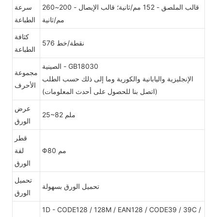
قالب الملصق - 152 مم/ثانية؛ قالب الإيصال - 200~260
سرعة
مم/ثانية
الطباعة
كثافة
576 نقطة/خط
الطباعة
الصينية - GB18030
مجموعة
الإنجليزية واليابانية والكورية وما إلى ذلك حسب الطلب
الأحرف
(اتصل بنا للحصول على أحدث المعلومات)
عرض
25~82 ملم
الورق
قطر
Φ80 مم
لفة
الورق
تحميل
تحميل الورق بسهولة
الورق
1D - CODE128 / 128M / EAN128 / CODE39 / 39C /