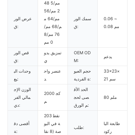
48 مم/5
2 مم/56
0.06 ~
سمك الور
مم/64 م
عرض الور
0.08 مم
ق:
م/68 مم/
ق:
76 مم/8
0 مم
OEM OD
تمزيق يدو
قص الور
يدعم
M:
ي
ق:
33×23×
حجم العبو
عنصر واح
وحدات الب
21 سم
ة الفردية:
د
يع:
الحد الأق
الوزن الإج
2000 كج
80 ملم
صى لحج
مالي الفر
م
م الورق:
دي:
203 نقط
طابعة البا
ة في البو
أقصى دق
طلب:
ركود
صة (8 نقا
ة: