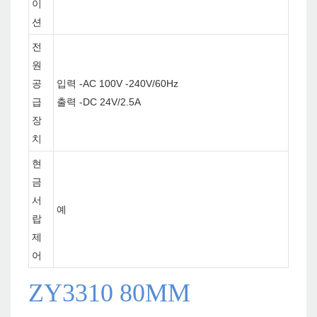
이
션
전
원
공
입력 -AC 100V -240V/60Hz
급
출력 -DC 24V/2.5A
장
치
현
금
서
예
랍
제
어
ZY3310 80MM