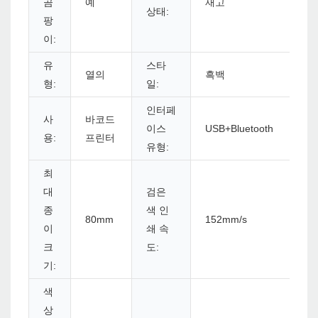
곰
예
재고
상태:
팡
이:
유
스타
열의
흑백
형:
일:
인터페
사
바코드
이스
USB+Bluetooth
용:
프린터
유형:
최
대
검은
종
색 인
80mm
152mm/s
이
쇄 속
크
도:
기:
색
상