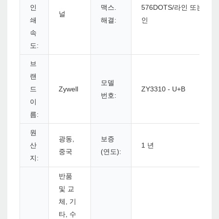
인
맥스.
576DOTS/라인 또는 572
널
쇄
해결:
인
속
도:
브
랜
모델
드
Zywell
ZY3310 - U+B
번호:
이
름:
원
광동,
보증
산
1 년
중국
(연도):
지:
반품
및 교
체, 기
타, 수