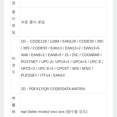
경
종
이
쉬운 종이 로딩
로
딩
1D - CODE128 / 128M / EAN128 / CODE39 / 39C
/ 39S / CODE93 / EAN13 / EAN13+2 / EAN13+5
AN8 / EAN8+2 / EAN8+5 / 25 / 25C / CODABAR /
바
POSTNET / UPC-A / UPCA+2 / UPCA+5 / UPC-E /
코
UPCE+2 / UPC-E+5 / CPOST / MSI / MSIC /
드
PLESSEY / ITF14 / EAN14
2D - PDF417/QR CODE/DATA MATRIX
에
뮬
레
tspl (lable mode)/ esc/ pos (영수증 모드)