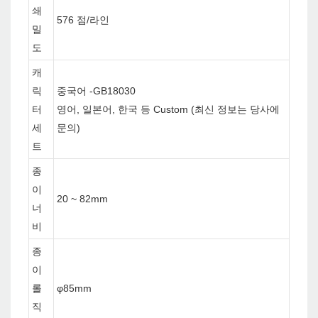
쇄
576 점/라인
밀
도
캐
릭
중국어 -GB18030
터
영어, 일본어, 한국 등 Custom (최신 정보는 당사에
세
문의)
트
종
이
20 ~ 82mm
너
비
종
이
롤
φ85mm
직