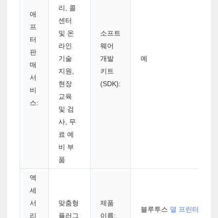
리, 콜
애
센터
프
및 온
소프트
터
라인
웨어
판
기술
개발
예
매
지원,
키트
서
현장
(SDK):
비
교육
스:
및 검
사, 무
료 예
비 부
품
액
세
서
맞춤형
제품
블루투스
열 프린터
리
플러그
이름: