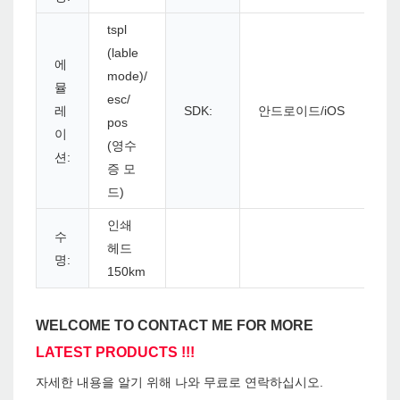
tspl
(lable
에
mode)/
뮬
esc/
레
SDK:
안드로이드/iOS
pos
이
(영수
션:
증 모
드)
인쇄
수
헤드
명:
150km
WELCOME TO CONTACT ME FOR MORE
LATEST PRODUCTS !!!
자세한 내용을 알기 위해 나와 무료로 연락하십시오.