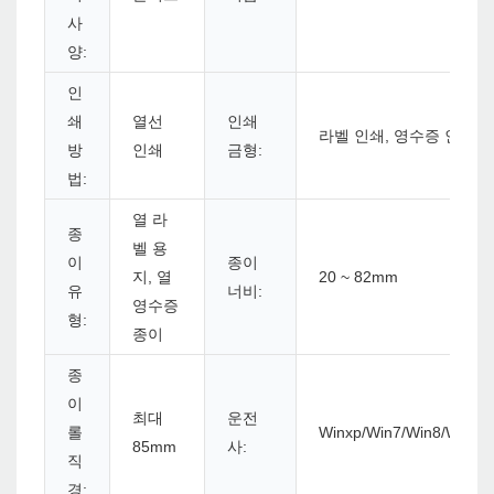
사
양:
인
쇄
열선
인쇄
라벨 인쇄, 영수증 인쇄
방
인쇄
금형:
법:
열 라
종
벨 용
이
종이
지, 열
20 ~ 82mm
유
너비:
영수증
형:
종이
종
이
최대
운전
롤
Winxp/Win7/Win8/Win10/
85mm
사:
직
경: