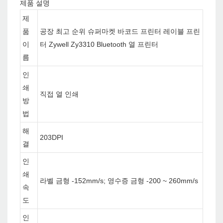
제품 설명
제
품
공장 최고 순위 슈퍼마켓 바코드 프린터 레이블 프린
이
터 Zywell Zy3310 Bluetooth 열 프린터
름
인
쇄
직접 열 인쇄
방
법
해
203DPI
결
인
쇄
라벨 금형 -152mm/s; 영수증 금형 -200 ~ 260mm/s
속
도
인